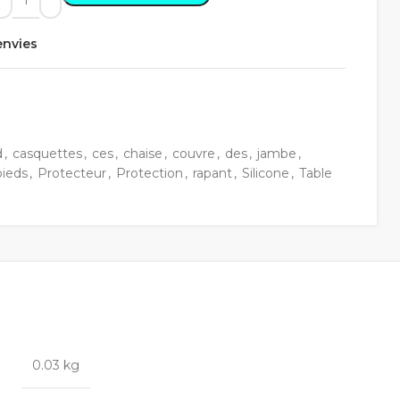
'envies
d
,
casquettes
,
ces
,
chaise
,
couvre
,
des
,
jambe
,
pieds
,
Protecteur
,
Protection
,
rapant
,
Silicone
,
Table
0.03 kg