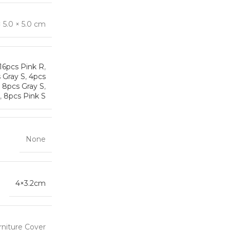
× 5.0 × 5.0 cm
16pcs Pink R
,
 Gray S
,
4pcs
,
8pcs Gray S
,
,
8pcs Pink S
None
4×3.2cm
rniture Cover