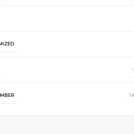
MIZED
4
UMBER
Ta