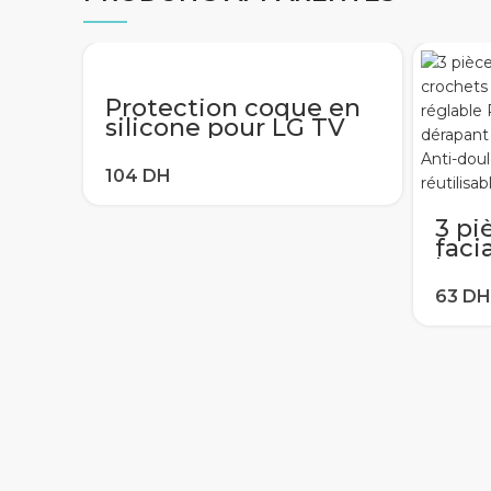
Protection coque en
silicone pour LG TV
AN-MR600 650 AN-
MR18BA MR19BA
télécommande Magic
Couverture Antichoc
Lavable À Distance
3 pi
MR-18
faci
bouc
régl
d’ore
dér
Exte
Anti
croc
(3Pc