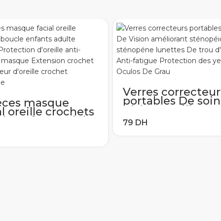
Verres correcteur
portables De soi
èces masque
Vision amélioran
al oreille crochets
sténopéique
le enfants adulte
sténopéne lunett
able Protection
De trou d’épingle
ille anti-
Anti-fatigue
apant masque
Protection des y
nsion crochet
Oculos De Grau
-douleur d’oreille
het réutilisable
s)