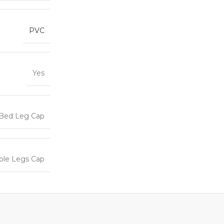
PVC
Yes
Bed Leg Cap
ble Legs Cap