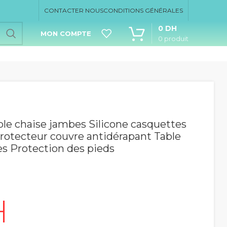
CONTACTER NOUS
CONDITIONS GÉNÉRALES
0
DH
MON COMPTE
0
produit
ble chaise jambes Silicone casquettes
rotecteur couvre antidérapant Table
s Protection des pieds