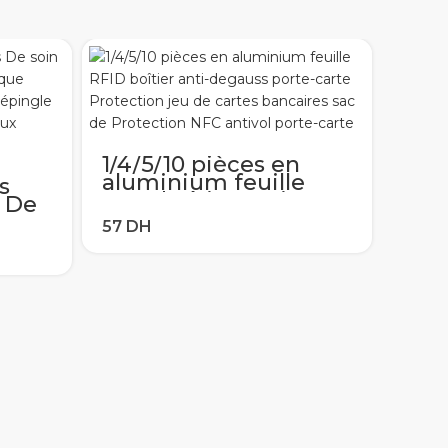
1/4/5/10 pièces en
aluminium feuille
s
RFID boîtier anti-
n De
degauss porte-carte
t
Protection jeu de
cartes bancaires sac
es
de Protection NFC
antivol porte-carte
eux
Hou
en S
Sam
TV 
tél
pou