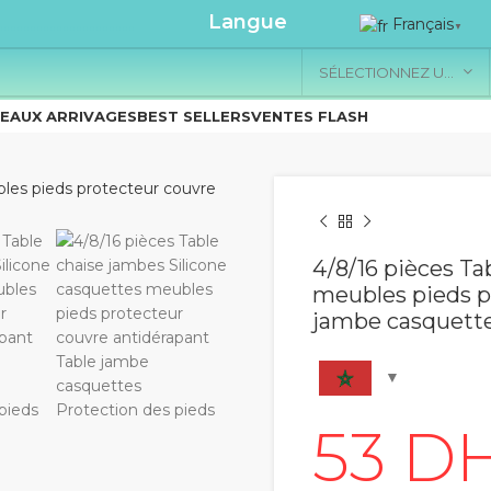
.....................
Langue
Français
▼
SÉLECTIONNEZ UNE CATÉGORIE
EAUX ARRIVAGES
BEST SELLERS
VENTES FLASH
4/8/16 pièces Ta
meubles pieds p
jambe casquette