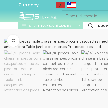
..........
Currency
STUFF PAR CATÉGORIES
NOUV
Cliquez pour agrandir