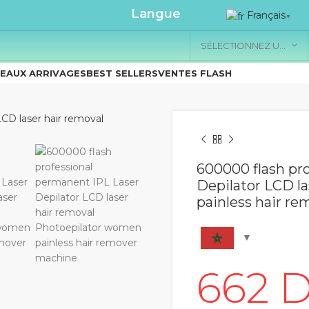
.....................
Langue
Français
▼
SÉLECTIONNEZ UNE CATÉGORIE
EAUX ARRIVAGES
BEST SELLERS
VENTES FLASH
600000 flash pr
Depilator LCD l
painless hair r