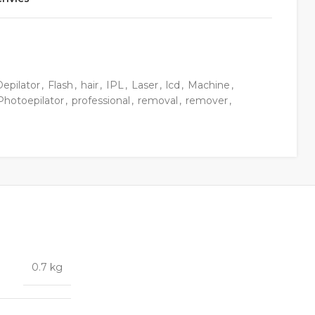
Depilator
,
Flash
,
hair
,
IPL
,
Laser
,
lcd
,
Machine
,
Photoepilator
,
professional
,
removal
,
remover
,
0.7 kg