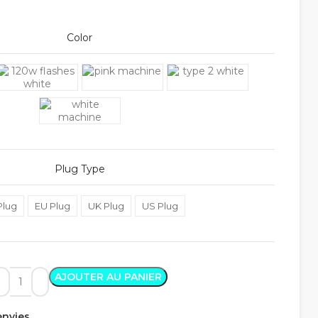
Color
Plug Type
Plug
EU Plug
UK Plug
US Plug
AJOUTER AU PANIER
'envies