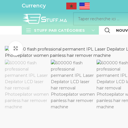
..........
Currency
STUFF PAR CATÉGORIES
NOUV
Cliquez pour agrandir