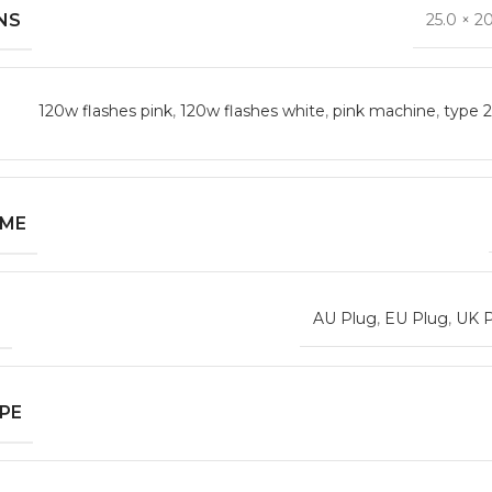
NS
25.0 × 2
120w flashes pink
,
120w flashes white
,
pink machine
,
type 2
AME
E
AU Plug
,
EU Plug
,
UK 
PE