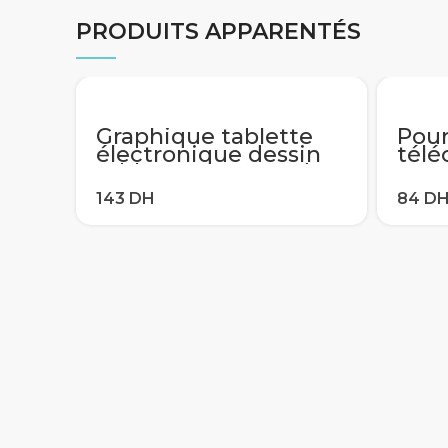
PRODUITS APPARENTÉS
Graphique tablette
Pou
électronique dessin
tél
tablette Smart Lcd
006
écriture tablette
AA59
effaçable planche à
004
dessin 8.5 12 pouces
sma
léger Pad écriture
tél
manuscrite Pe
univ