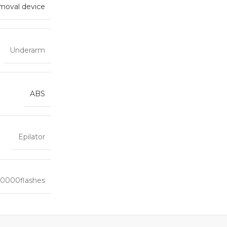
emoval device
Underarm
ABS
Epilator
0000flashes