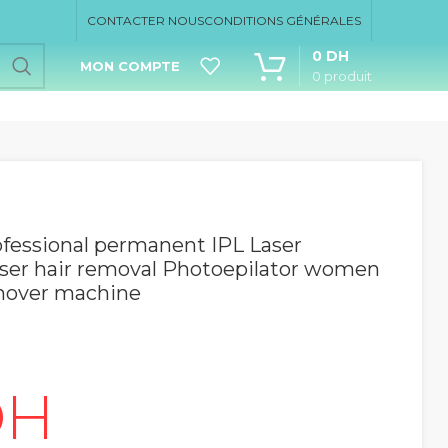
CONTACTER NOUS
CONDITIONS GÉNÉRALES
0
DH
MON COMPTE
0
produit
ofessional permanent IPL Laser
aser hair removal Photoepilator women
emover machine