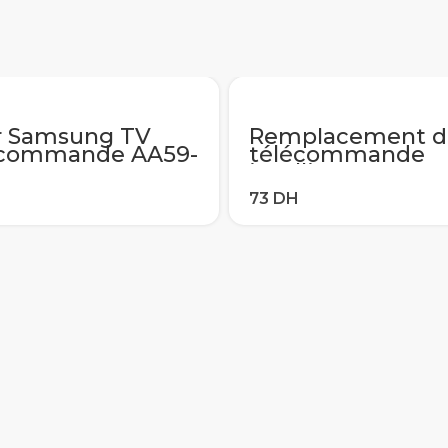
r Samsung TV
Remplacement d
écommande AA59-
télécommande
02A AA59-00666A
intelligente pour
-00741A AA59-
Samsung AA59-
96A pour LCD
00786A AA59007
rt TV LED
LCD LED Smart T
écommande
télécommande
erselle
universelle