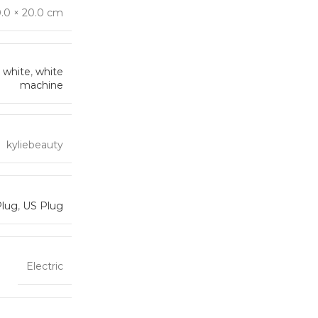
0.0 × 20.0 cm
 white
,
white
machine
kyliebeauty
Plug
,
US Plug
Electric