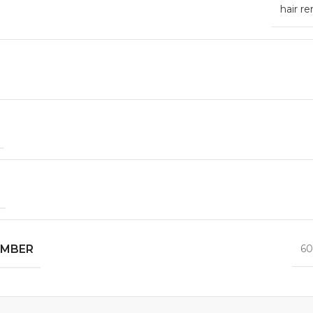
hair r
UMBER
60