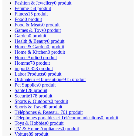
Fashion & Jewellery
0 produit
Femme
154 produit
Fitness
15 produit
Food
0 produit
Food & Meats
0 produit
Games & Toys
0 produit
Garden
0 produit
Health & Beauty
0 produit
Home & Garden
0 produit
Home & Kitchen
0 produit
Home Audio
0 produit
Homme
78 produit
import
3 353 produit
Labor Products
0 produit
Ordinateur et bureautique
915 produit
Pet Supplies
0 produit
Sante
128 produit
Securité
178 produit
Sports & Outdoors
0 produit
Sports & Travel
0 produit
Téléphones & Reseau
1 761 produit
Téléphones portables et Télécommunications
0 produit
Toys & Hobbies
0 produit
TV & Home Appliances
0 produit
Voiture
89 produit