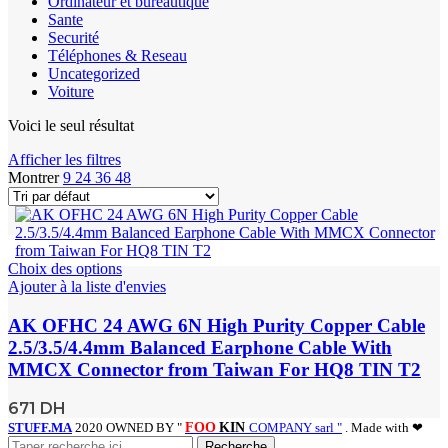
Ordinateur et bureautique
Sante
Securité
Téléphones & Reseau
Uncategorized
Voiture
Voici le seul résultat
Afficher les filtres
Montrer
9
24
36
48
Choix des options
Ajouter à la liste d'envies
AK OFHC 24 AWG 6N High Purity Copper Cable
2.5/3.5/4.4mm Balanced Earphone Cable With
MMCX Connector from Taiwan For HQ8 TIN T2
671
DH
STUFF.MA
2020 OWNED BY "
FOO
KIN
COMPANY sarl "
. Made with ❤
Recherche