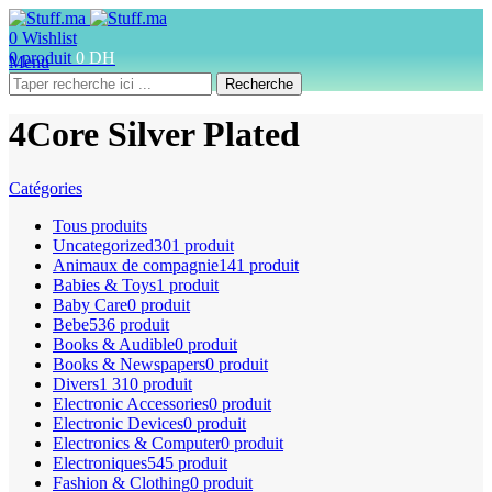
0
Wishlist
0
produit
0
DH
Menu
Recherche
4Core Silver Plated
Catégories
Tous
produits
Uncategorized
301 produit
Animaux de compagnie
141 produit
Babies & Toys
1 produit
Baby Care
0 produit
Bebe
536 produit
Books & Audible
0 produit
Books & Newspapers
0 produit
Divers
1 310 produit
Electronic Accessories
0 produit
Electronic Devices
0 produit
Electronics & Computer
0 produit
Electroniques
545 produit
Fashion & Clothing
0 produit