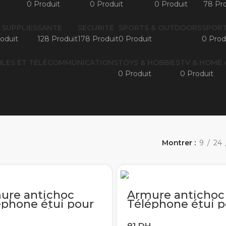
0 Produit
0 Produit
0 Produit
78 Pro
 SUPPLIES
SANTE
SECURITÉ
SPORTS & OUTDOORS
SPORT
oduit
128 Produit
178 Produit
0 Produit
0 Prod
LES ET TÉLÉCOMMUNICATIONS
TOYS & HOBBIES
TV & HOME 
0 Produit
0 Produit
Montrer
9
24
ure antichoc
Armure antichoc
éphone étui pour
Téléphone étui p
sung Galaxy A10S
samsung Galaxy 
 A20 A20E A30
A10 A20 A20E A3