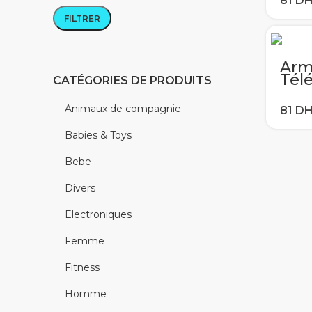
A40
S10 
FILTRER
Prix min
Prix max
Note
Arm
Tél
CATÉGORIES DE PRODUITS
sam
A10
Animaux de compagnie
A40
S10 
Babies & Toys
Note
Bebe
Divers
Electroniques
Femme
Fitness
Homme