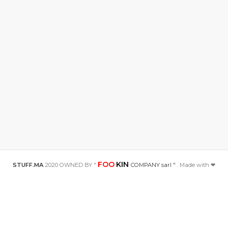
FOO
KIN
STUFF.MA
2020 OWNED BY "
COMPANY sarl "
. Made with ❤