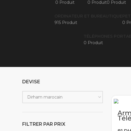
0 Produit
0 Produit
0 Produit
ORDINATEUR ET BUREAUTIQUE
PET
915 Produit
0 Pr
TÉLÉPHONES PORTAB
0 Produit
DEVISE
Arm
Tél
sam
FILTRER PAR PRIX
A10