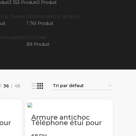
duit
3 353 Produit
0 Produit
S & TRAVEL
TÉLÉPHONES & RESEAU
uit
1 761 Produit
APPLIANCES
VOITURE
89 Produit
36
48
Armure antichoc
our
Téléphone étui pour
A10S
samsung Galaxy A10S
0
A10 A20 A20E A30