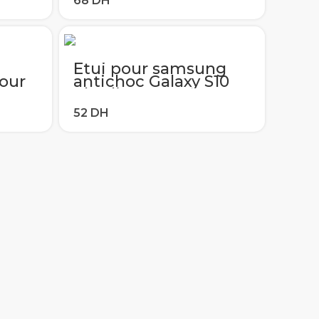
 A80
A40 A50 A60 A70 A80
0E
S10 S9 S8 Plus S10E
Note 10 Pro 9
Étui pour samsung
our
antichoc Galaxy S10
A10S
Plus lite S10e S20 S8
0
S9 plus coques de
 A80
téléphone en Silicone
0E
pour Samsung Note
10 9 8 couverture
arrière