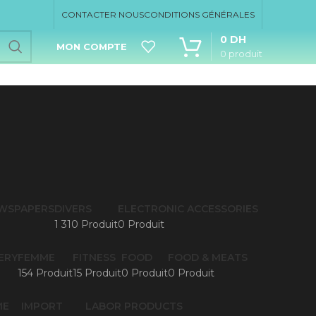
CONTACTER NOUS
CONDITIONS GÉNÉRALES
0
DH
MON COMPTE
0
produit
EWSPAPERS
DIVERS
ELECTRONIC ACCESSORIES
1 310 Produit
0 Produit
ERY
FEMME
FITNESS
FOOD
FOOD & MEATS
154 Produit
15 Produit
0 Produit
0 Produit
ME
IMPORT
LABOR PRODUCTS