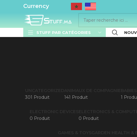
..........
Currency
STUFF PAR CATÉGORIES
NOUV
UNCATEGORIZED
ANIMAUX DE COMPAGNIE
BABIES
301 Produit
141 Produit
1 Produ
ELECTRONIC DEVICES
ELECTRONICS & COMPUT
0 Produit
0 Produit
GAMES & TOYS
GARDEN
HEALTH & 