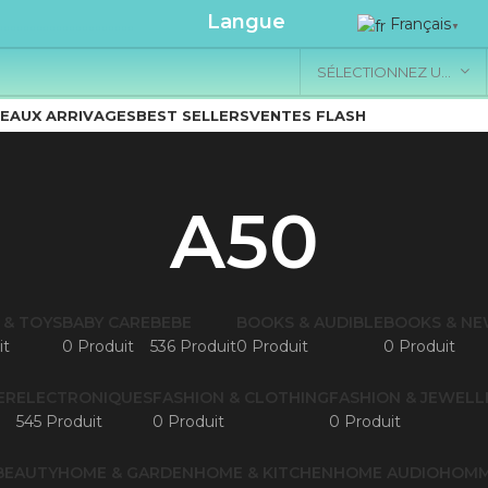
.....................
Langue
Français
▼
SÉLECTIONNEZ UNE CATÉGORIE
EAUX ARRIVAGES
BEST SELLERS
VENTES FLASH
A50
 & TOYS
BABY CARE
BEBE
BOOKS & AUDIBLE
BOOKS & N
it
0 Produit
536 Produit
0 Produit
0 Produit
ER
ELECTRONIQUES
FASHION & CLOTHING
FASHION & JEWELL
545 Produit
0 Produit
0 Produit
BEAUTY
HOME & GARDEN
HOME & KITCHEN
HOME AUDIO
HOM