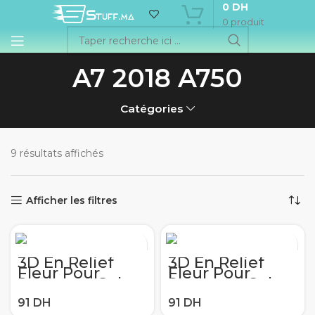
0
DH
0
produit
A7 2018 A750
Catégories
9 résultats affichés
Afficher les filtres
3D En Relief
3D En Relief
Fleur Pour
Fleur Pour
Samsung Galaxy
Samsung Galaxy
A50 A40 A51
A50 A40 A51
A70 A71 S6
A70 A71 S6