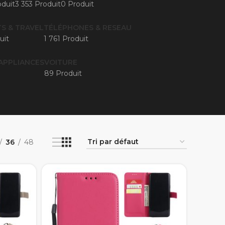
duit
3 353 Produit
0 Produit
S & TRAVEL
TÉLÉPHONES & RESEAU
uit
1 761 Produit
APPLIANCES
VOITURE
89 Produit
36
48