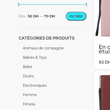
Prix :
50 DH
—
70 DH
FILTRER
Prix min
Prix max
CATÉGORIES DE PRODUITS
En 
Animaux de compagnie
étu
Gala
Babies & Toys
J4 J
J7 2
Bebe
Flip
por
Divers
Cou
Electroniques
Femme
Fitness