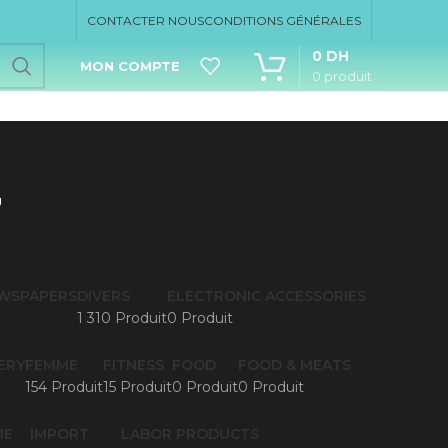
CONTACTER NOUS
CONDITIONS GÉNÉRALES
0
DH
MON COMPTE
0
produit
7
EWSPAPERS
DIVERS
ELECTRONIC ACCESSORIES
1 310 Produit
0 Produit
ERY
FEMME
FITNESS
FOOD
FOOD & MEATS
154 Produit
15 Produit
0 Produit
0 Produit
ME
IMPORT
LABOR PRODUCTS