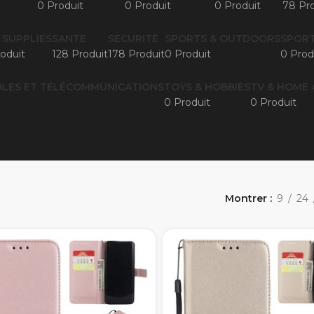
0 Produit
0 Produit
0 Produit
78 Pro
 SUPPLIES
SANTE
SECURITÉ
SPORTS & OUTDOORS
SPORT
oduit
128 Produit
178 Produit
0 Produit
0 Prod
LES ET TÉLÉCOMMUNICATIONS
TOYS & HOBBIES
TV & HOME 
0 Produit
0 Produit
Montrer
9
24