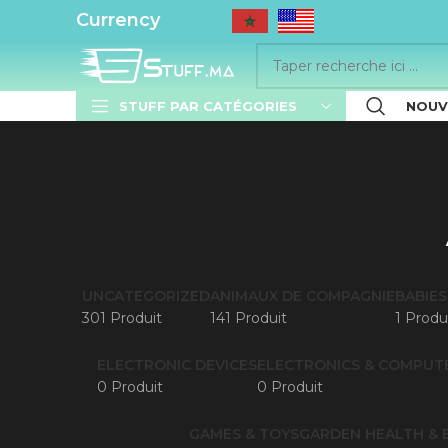
..........
Currency
STUFF PAR CATÉGORIES
NOUV
UNCATEGORIZED
ANIMAUX DE COMPAGNIE
BABIES
301 Produit
141 Produit
1 Produ
ELECTRONIC DEVICES
ELECTRONICS & COMPUT
0 Produit
0 Produit
GAMES & TOYS
GARDEN
HEALTH & 