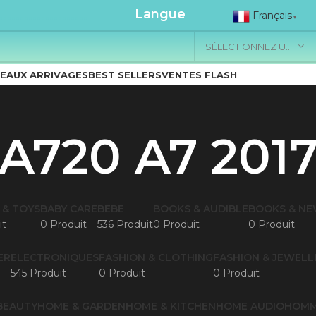
.....................
Langue
Français
▼
SÉLECTIONNEZ UNE CATÉGORIE
EAUX ARRIVAGES
BEST SELLERS
VENTES FLASH
A720 A7 201
 & TOYS
BABY CARE
BEBE
BOOKS & AUDIBLE
BOOKS & N
it
0 Produit
536 Produit
0 Produit
0 Produit
ER
ELECTRONIQUES
FASHION & CLOTHING
FASHION & JEWELL
545 Produit
0 Produit
0 Produit
BEAUTY
HOME & GARDEN
HOME & KITCHEN
HOME AUDIO
HOM