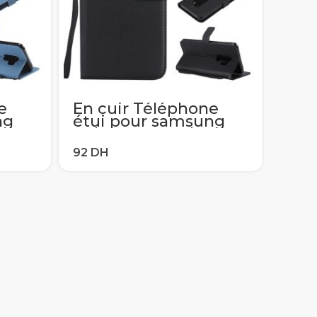
e
En cuir Téléphone
ng
étui pour samsung
 J2
Galaxy A6 A8 Plus J2
3 J5
J4 J6 J8 2018 J1 J3 J5
2017
J7 2016 A7 A3 A5 2017
Flip Portefeuille
porte-carte
Couverture