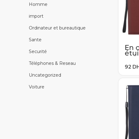
Homme
import
Ordinateur et bureautique
Sante
En 
Securité
étu
Gala
J4 J
Téléphones & Reseau
J7 2
Flip
Uncategorized
por
Cou
Voiture