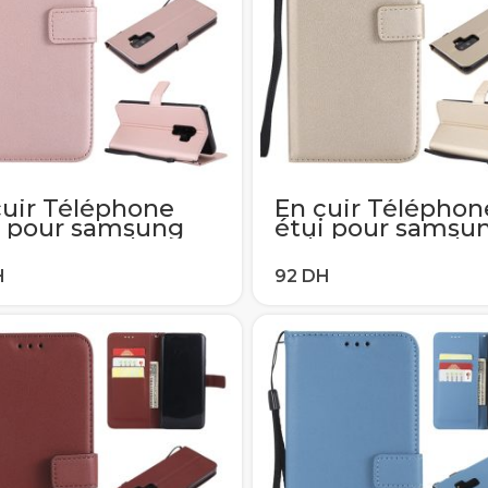
cuir Téléphone
En cuir Téléphon
i pour samsung
étui pour samsu
xy A6 A8 Plus J2
Galaxy A6 A8 Plus
6 J8 2018 J1 J3 J5
J4 J6 J8 2018 J1 J
016 A7 A3 A5 2017
J7 2016 A7 A3 A5 
 Portefeuille
Flip Portefeuille
te-carte
porte-carte
verture
Couverture