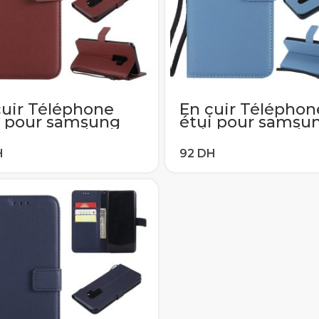
cuir Téléphone
En cuir Téléphon
i pour samsung
étui pour samsu
xy A6 A8 Plus J2
Galaxy A6 A8 Plus
6 J8 2018 J1 J3 J5
J4 J6 J8 2018 J1 J
016 A7 A3 A5 2017
J7 2016 A7 A3 A5 
 Portefeuille
Flip Portefeuille
te-carte
porte-carte
verture
Couverture