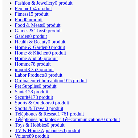
Fashion & Jewellery
0 produit
Femme
154 produit
Fitness
15 produit
Food
0 produit
Food & Meats
0 produit
Games & Toys
0 produit
Garden
0 produit
Health & Beauty
0 produit
Home & Garden
0 produit
Home & Kitchen
0 produit
Home Audio
0 produit
Homme
78 produit
import
3 353 produit
Labor Products
0 produit
Ordinateur et bureautique
915 produit
Pet Supplies
0 produit
Sante
128 produit
Securité
178 produit
Sports & Outdoors
0 produit
Sports & Travel
0 produit
Téléphones & Reseau
1 761 produit
Téléphones portables et Télécommunications
0 produit
Toys & Hobbies
0 produit
TV & Home Appliances
0 produit
Voiture
89 produit