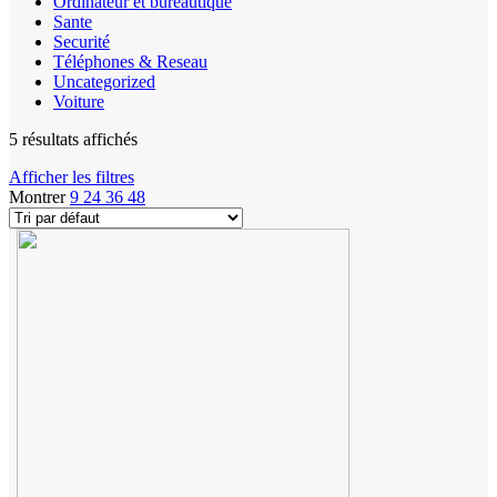
Ordinateur et bureautique
Sante
Securité
Téléphones & Reseau
Uncategorized
Voiture
5 résultats affichés
Afficher les filtres
Montrer
9
24
36
48