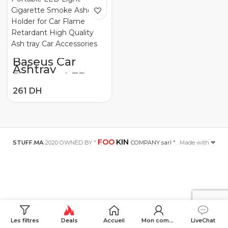
Baseus Car
Ashtray
Portable LED
Light Cigarette
Smoke Ashes
Holder for Car
Flame
Retardant High
Quality Ash tray
Car Accessories
FOO
KIN
STUFF.MA
2020 OWNED BY "
COMPANY sarl "
. Made with ❤
Les filtres
Deals
Accueil
Mon compte
LiveChat