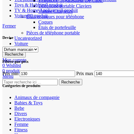
Téléphone Organisateur De Câble
Toys & Hobbies
0 produit
Téléphone portable Claviers
TV & Home Appliances
0 produit
Voiture Chargeurs
Voiture
89 produit
Étuis et coques pour téléphone
Coques
Fermer
Étuis de portefeuille
Pièces de téléphone portable
Devise
Uncategorized
Voiture
Recherche
Mon compte
Filtrer par prix
0
Wishlist
0
produit
0
DH
Prix min
Prix max
Menu
Recherche
Catégories de produits
Animaux de compagnie
Babies & Toys
Bebe
Divers
Electroniques
Femme
Fitness