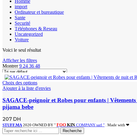
Homme
import
Ordinateur et bureautique
Sante
Securité
Téléphones & Reseau
Uncategorized
Voiture
Voici le seul résultat
Afficher les filtres
Montrer
9
24
36
48
Choix des options
Ajouter à la liste d'envies
SAGACE-peignoir et Robes pour enfants | Vêtements de 
pijama bebe
207
DH
STUFF.MA
2020 OWNED BY "
FOO
KIN
COMPANY sarl "
. Made with ❤
Recherche