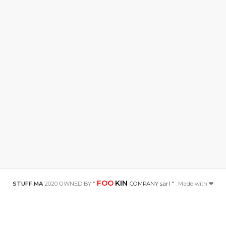
FOO
KIN
STUFF.MA
2020 OWNED BY "
COMPANY sarl "
. Made with ❤