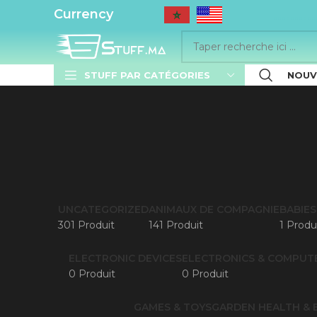
..........
Currency
STUFF PAR CATÉGORIES
NOUV
UNCATEGORIZED
ANIMAUX DE COMPAGNIE
BABIES
301 Produit
141 Produit
1 Produ
ELECTRONIC DEVICES
ELECTRONICS & COMPUT
0 Produit
0 Produit
GAMES & TOYS
GARDEN
HEALTH & 