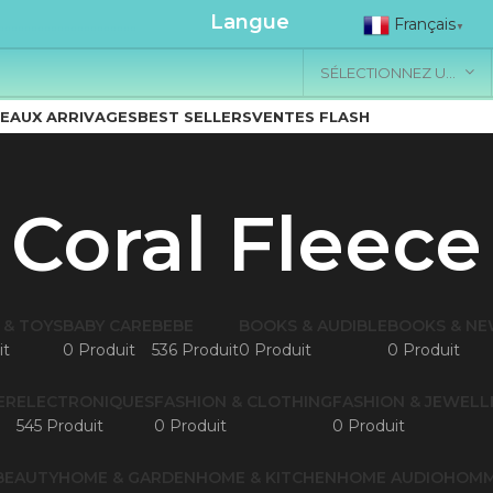
.....................
Langue
Français
▼
SÉLECTIONNEZ UNE CATÉGORIE
EAUX ARRIVAGES
BEST SELLERS
VENTES FLASH
Coral Fleece
 & TOYS
BABY CARE
BEBE
BOOKS & AUDIBLE
BOOKS & N
it
0 Produit
536 Produit
0 Produit
0 Produit
ER
ELECTRONIQUES
FASHION & CLOTHING
FASHION & JEWELL
545 Produit
0 Produit
0 Produit
BEAUTY
HOME & GARDEN
HOME & KITCHEN
HOME AUDIO
HOM