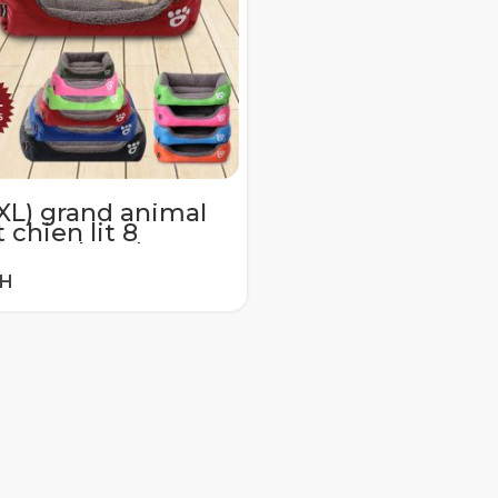
XL) grand animal
 chien lit 8
leurs chaud
fortable chien
son doux polaire
chien paniers
is automne hiver
erméable chenil