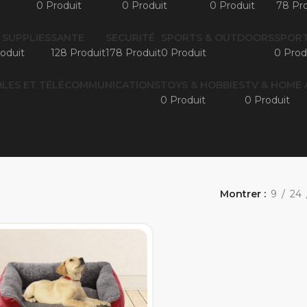
0 Produit
0 Produit
0 Produit
78 Pro
 SUPPLIES
SANTE
SECURITÉ
SPORTS & OUTDOORS
SPORT
oduit
128 Produit
178 Produit
0 Produit
0 Prod
LES ET TÉLÉCOMMUNICATIONS
TOYS & HOBBIES
TV & HOME 
0 Produit
0 Produit
Montrer
9
24