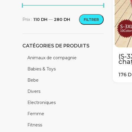
Prix :
110 DH
—
280 DH
FILTRER
Prix min
Prix max
CATÉGORIES DE PRODUITS
(S-3
Animaux de compagnie
chat
cou
Babies & Toys
con
mai
Bebe
nid 
tap
Divers
imp
#1
Electroniques
Femme
Fitness