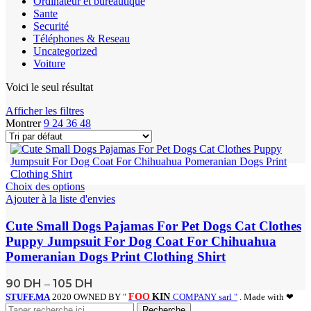
Ordinateur et bureautique
Sante
Securité
Téléphones & Reseau
Uncategorized
Voiture
Voici le seul résultat
Afficher les filtres
Montrer
9
24
36
48
Choix des options
Ajouter à la liste d'envies
Cute Small Dogs Pajamas For Pet Dogs Cat Clothes
Puppy Jumpsuit For Dog Coat For Chihuahua
Pomeranian Dogs Print Clothing Shirt
90
DH
105
DH
–
STUFF.MA
2020 OWNED BY "
FOO
KIN
COMPANY sarl "
. Made with ❤
Recherche