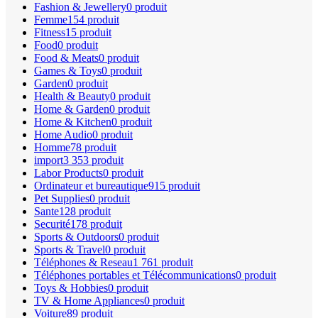
Fashion & Jewellery
0 produit
Femme
154 produit
Fitness
15 produit
Food
0 produit
Food & Meats
0 produit
Games & Toys
0 produit
Garden
0 produit
Health & Beauty
0 produit
Home & Garden
0 produit
Home & Kitchen
0 produit
Home Audio
0 produit
Homme
78 produit
import
3 353 produit
Labor Products
0 produit
Ordinateur et bureautique
915 produit
Pet Supplies
0 produit
Sante
128 produit
Securité
178 produit
Sports & Outdoors
0 produit
Sports & Travel
0 produit
Téléphones & Reseau
1 761 produit
Téléphones portables et Télécommunications
0 produit
Toys & Hobbies
0 produit
TV & Home Appliances
0 produit
Voiture
89 produit