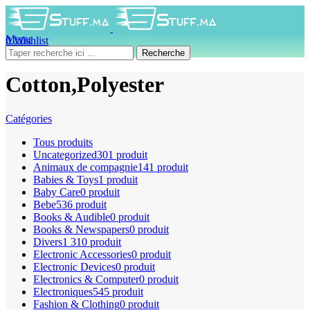
Menu
0
Wishlist
0
produit
0
DH
Recherche
Cotton,Polyester
Catégories
Tous
produits
Uncategorized
301 produit
Animaux de compagnie
141 produit
Babies & Toys
1 produit
Baby Care
0 produit
Bebe
536 produit
Books & Audible
0 produit
Books & Newspapers
0 produit
Divers
1 310 produit
Electronic Accessories
0 produit
Electronic Devices
0 produit
Electronics & Computer
0 produit
Electroniques
545 produit
Fashion & Clothing
0 produit