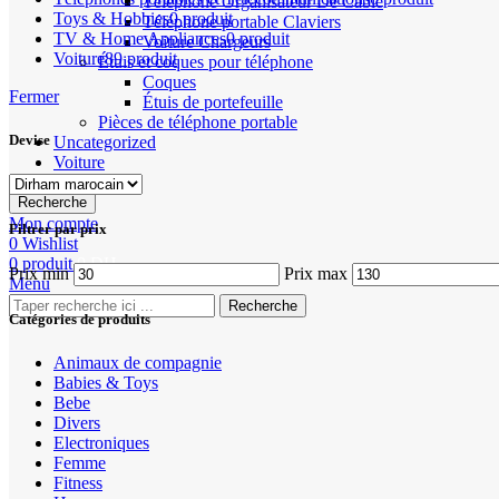
Téléphone Organisateur De Câble
Toys & Hobbies
0 produit
Téléphone portable Claviers
TV & Home Appliances
0 produit
Voiture Chargeurs
Voiture
89 produit
Étuis et coques pour téléphone
Coques
Fermer
Étuis de portefeuille
Pièces de téléphone portable
Devise
Uncategorized
Voiture
Recherche
Mon compte
Filtrer par prix
0
Wishlist
0
produit
0
DH
Prix min
Prix max
Menu
Recherche
Catégories de produits
Animaux de compagnie
Babies & Toys
Bebe
Divers
Electroniques
Femme
Fitness