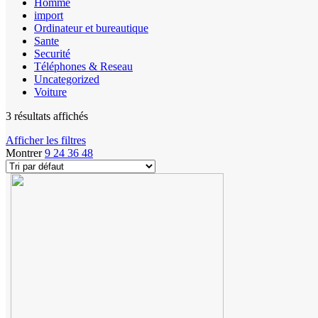
Homme
import
Ordinateur et bureautique
Sante
Securité
Téléphones & Reseau
Uncategorized
Voiture
3 résultats affichés
Afficher les filtres
Montrer
9
24
36
48