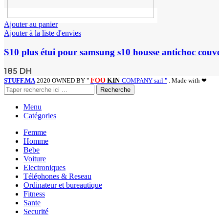
Ajouter au panier
Ajouter à la liste d'envies
S10 plus étui pour samsung s10 housse antichoc couve
185
DH
STUFF.MA
2020 OWNED BY "
FOO
KIN
COMPANY sarl "
. Made with ❤
Recherche
Menu
Catégories
Femme
Homme
Bebe
Voiture
Electroniques
Téléphones & Reseau
Ordinateur et bureautique
Fitness
Sante
Securité