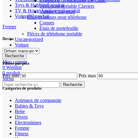
Téléphone Organisateur De Câble
Toys & Hobbies
0 produit
Téléphone portable Claviers
TV & Home Appliances
0 produit
Voiture Chargeurs
Voiture
89 produit
Étuis et coques pour téléphone
Coques
Fermer
Étuis de portefeuille
Pièces de téléphone portable
Devise
Uncategorized
Voiture
Recherche
Mon compte
Filtrer par prix
0
Wishlist
0
produit
0
DH
Prix min
Prix max
Menu
Recherche
Catégories de produits
Animaux de compagnie
Babies & Toys
Bebe
Divers
Electroniques
Femme
Fitness