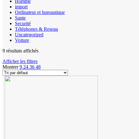
Homme
import
Ordinateur et bureautique
Sante
Securité
Téléphones & Reseau
Uncategorized
Voiture
9 résultats affichés
Afficher les filtres
Montrer
9
24
36
48