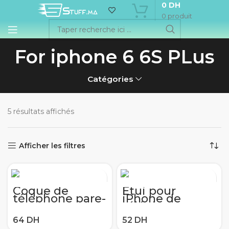
0
DH
0
produit
For iphone 6 6S PLus
Catégories
5 résultats affichés
Afficher les filtres
Coque de
Étui pour
téléphone pare-
iPhone de
chocs mat
téléphone en
Simple hybride
Silicone
menthe pour
Transparent