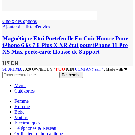
Choix des options
Ajouter à la liste d'envies
Magnétique Etui Portefeuille En Cuir Housse Pour
iPhone 6 6s 7 8 Plus X XR étui pour iPhone 11 Pro
XS Max porte-carte Housse de Support
117
DH
STUFF.MA
2020 OWNED BY "
FOO
KIN
COMPANY sarl "
. Made with ❤
Recherche
Menu
Catégories
Femme
Homme
Bebe
Voiture
Electroniques
Téléphones & Reseau
Ordinateur et bureautique