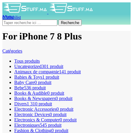
Menu
0
Wishlist
0
produit
0
DH
Recherche
For iPhone 7 8 Plus
Catégories
Tous
produits
Uncategorized
301 produit
Animaux de compagnie
141 produit
Babies & Toys
1 produit
Baby Care
0 produit
Bebe
536 produit
Books & Audible
0 produit
Books & Newspapers
0 produit
Divers
1 310 produit
Electronic Accessories
0 produit
Electronic Devices
0 produit
Electronics & Computer
0 produit
Electroniques
545 produit
Fashion & Clothing
0 produit