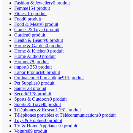
Fashion & Jewellery
0 produit
Femme
154 produit
Fitness
15 produit
Food
0 produit
Food & Meats
0 produit
Games & Toys
0 produit
Garden
0 produit
Health & Beauty
0 produit
Home & Garden
0 produit
Home & Kitchen
0 produit
Home Audio
0 produit
Homme
78 produit
import
3 353 produit
Labor Products
0 produit
Ordinateur et bureautique
915 produit
Pet Supplies
0 produit
Sante
128 produit
Securité
178 produit
Sports & Outdoors
0 produit
Sports & Travel
0 produit
Téléphones & Reseau
1 761 produit
Téléphones portables et Télécommunications
0 produit
Toys & Hobbies
0 produit
TV & Home Appliances
0 produit
Voiture
89 produit