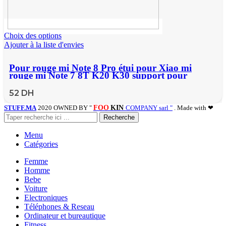
Choix des options
Ajouter à la liste d'envies
Pour rouge mi Note 8 Pro étui pour Xiao mi
rouge mi Note 7 8T K20 K30 support pour
voiture magnétique étui pour Xiao mi mi Note 10
CC9 PRo 9T 8 A3 Lite
52
DH
STUFF.MA
2020 OWNED BY "
FOO
KIN
COMPANY sarl "
. Made with ❤
Recherche
Menu
Catégories
Femme
Homme
Bebe
Voiture
Electroniques
Téléphones & Reseau
Ordinateur et bureautique
Fitness