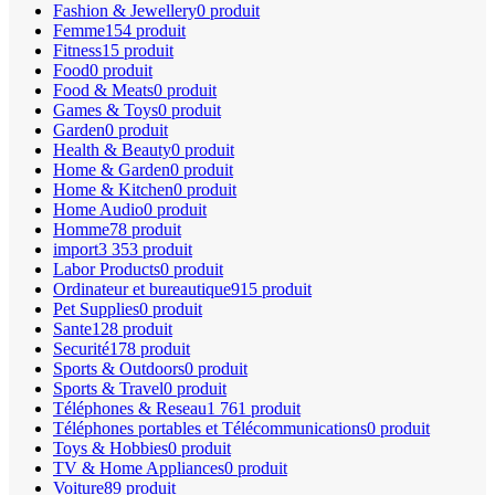
Fashion & Jewellery
0 produit
Femme
154 produit
Fitness
15 produit
Food
0 produit
Food & Meats
0 produit
Games & Toys
0 produit
Garden
0 produit
Health & Beauty
0 produit
Home & Garden
0 produit
Home & Kitchen
0 produit
Home Audio
0 produit
Homme
78 produit
import
3 353 produit
Labor Products
0 produit
Ordinateur et bureautique
915 produit
Pet Supplies
0 produit
Sante
128 produit
Securité
178 produit
Sports & Outdoors
0 produit
Sports & Travel
0 produit
Téléphones & Reseau
1 761 produit
Téléphones portables et Télécommunications
0 produit
Toys & Hobbies
0 produit
TV & Home Appliances
0 produit
Voiture
89 produit