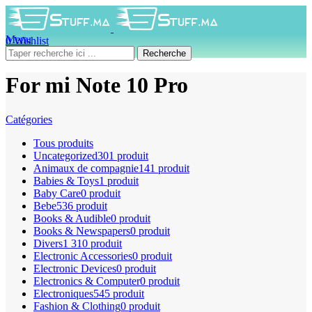
Menu
0
Wishlist
0
produit
0
DH
Recherche
For mi Note 10 Pro
Catégories
Tous
produits
Uncategorized
301 produit
Animaux de compagnie
141 produit
Babies & Toys
1 produit
Baby Care
0 produit
Bebe
536 produit
Books & Audible
0 produit
Books & Newspapers
0 produit
Divers
1 310 produit
Electronic Accessories
0 produit
Electronic Devices
0 produit
Electronics & Computer
0 produit
Electroniques
545 produit
Fashion & Clothing
0 produit