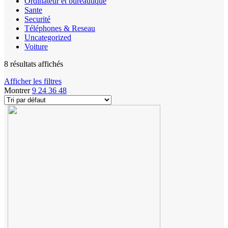
Ordinateur et bureautique
Sante
Securité
Téléphones & Reseau
Uncategorized
Voiture
8 résultats affichés
Afficher les filtres
Montrer
9
24
36
48