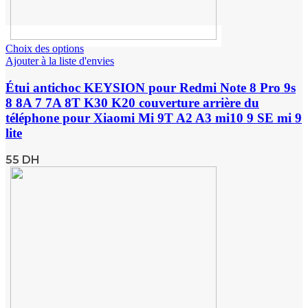
Choix des options
Ajouter à la liste d'envies
Étui antichoc KEYSION pour Redmi Note 8 Pro 9s
8 8A 7 7A 8T K30 K20 couverture arrière du
téléphone pour Xiaomi Mi 9T A2 A3 mi10 9 SE mi 9
lite
55
DH