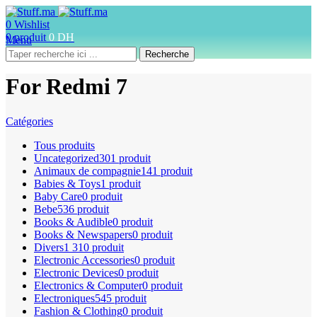
0
Wishlist
0
produit
0
DH
Menu
Recherche
For Redmi 7
Catégories
Tous
produits
Uncategorized
301 produit
Animaux de compagnie
141 produit
Babies & Toys
1 produit
Baby Care
0 produit
Bebe
536 produit
Books & Audible
0 produit
Books & Newspapers
0 produit
Divers
1 310 produit
Electronic Accessories
0 produit
Electronic Devices
0 produit
Electronics & Computer
0 produit
Electroniques
545 produit
Fashion & Clothing
0 produit