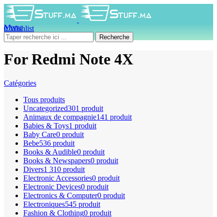
Menu
0
Wishlist
0
produit
0
DH
Recherche
For Redmi Note 4X
Catégories
Tous
produits
Uncategorized
301 produit
Animaux de compagnie
141 produit
Babies & Toys
1 produit
Baby Care
0 produit
Bebe
536 produit
Books & Audible
0 produit
Books & Newspapers
0 produit
Divers
1 310 produit
Electronic Accessories
0 produit
Electronic Devices
0 produit
Electronics & Computer
0 produit
Electroniques
545 produit
Fashion & Clothing
0 produit