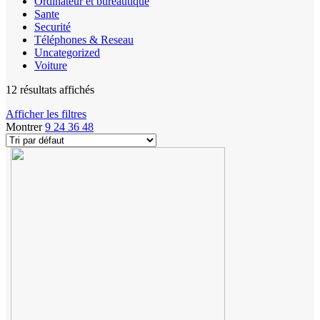
Ordinateur et bureautique
Sante
Securité
Téléphones & Reseau
Uncategorized
Voiture
12 résultats affichés
Afficher les filtres
Montrer
9
24
36
48