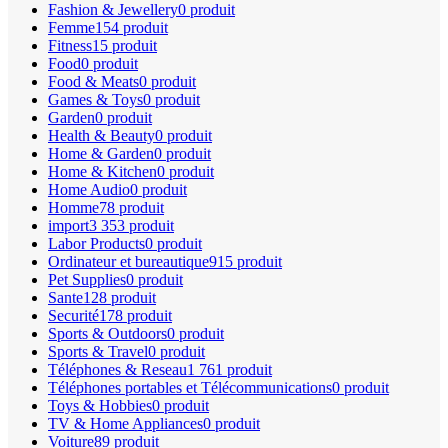
Fashion & Jewellery
0 produit
Femme
154 produit
Fitness
15 produit
Food
0 produit
Food & Meats
0 produit
Games & Toys
0 produit
Garden
0 produit
Health & Beauty
0 produit
Home & Garden
0 produit
Home & Kitchen
0 produit
Home Audio
0 produit
Homme
78 produit
import
3 353 produit
Labor Products
0 produit
Ordinateur et bureautique
915 produit
Pet Supplies
0 produit
Sante
128 produit
Securité
178 produit
Sports & Outdoors
0 produit
Sports & Travel
0 produit
Téléphones & Reseau
1 761 produit
Téléphones portables et Télécommunications
0 produit
Toys & Hobbies
0 produit
TV & Home Appliances
0 produit
Voiture
89 produit