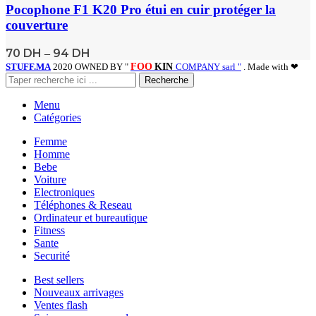
Pocophone F1 K20 Pro étui en cuir protéger la
couverture
70
DH
94
DH
–
STUFF.MA
2020 OWNED BY "
FOO
KIN
COMPANY sarl "
. Made with ❤
Recherche
Menu
Catégories
Femme
Homme
Bebe
Voiture
Electroniques
Téléphones & Reseau
Ordinateur et bureautique
Fitness
Sante
Securité
Best sellers
Nouveaux arrivages
Ventes flash