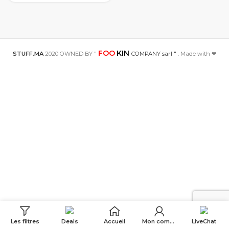
couverture
arrière du
téléphone pour
Xiaomi Mi 9T A2
A3 mi10 9 SE mi
9 lite
FOO
KIN
STUFF.MA
2020 OWNED BY "
COMPANY sarl "
. Made with ❤
Les filtres
Deals
Accueil
Mon compte
LiveChat