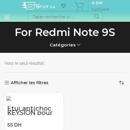
0
DH
0
produit
For Redmi Note 9S
Catégories
Voici le seul résultat
Afficher les filtres
Étui antichoc
KEYSION pour
Redmi Note 8
Pro 9s 8 8A 7 7A
8T K30 K20