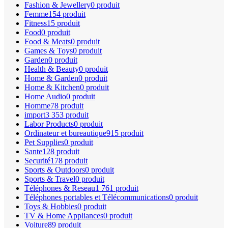
Fashion & Jewellery
0 produit
Femme
154 produit
Fitness
15 produit
Food
0 produit
Food & Meats
0 produit
Games & Toys
0 produit
Garden
0 produit
Health & Beauty
0 produit
Home & Garden
0 produit
Home & Kitchen
0 produit
Home Audio
0 produit
Homme
78 produit
import
3 353 produit
Labor Products
0 produit
Ordinateur et bureautique
915 produit
Pet Supplies
0 produit
Sante
128 produit
Securité
178 produit
Sports & Outdoors
0 produit
Sports & Travel
0 produit
Téléphones & Reseau
1 761 produit
Téléphones portables et Télécommunications
0 produit
Toys & Hobbies
0 produit
TV & Home Appliances
0 produit
Voiture
89 produit