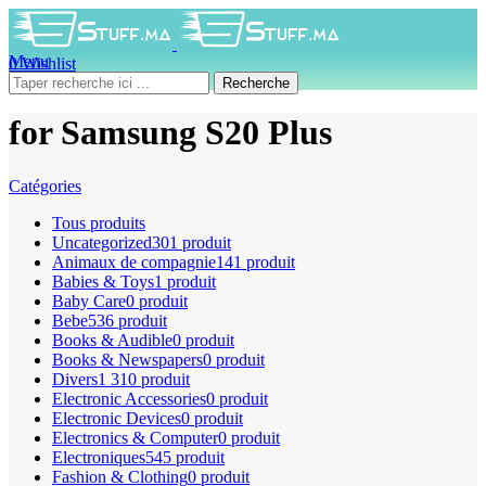
Menu
0
Wishlist
0
produit
0
DH
Recherche
for Samsung S20 Plus
Catégories
Tous
produits
Uncategorized
301 produit
Animaux de compagnie
141 produit
Babies & Toys
1 produit
Baby Care
0 produit
Bebe
536 produit
Books & Audible
0 produit
Books & Newspapers
0 produit
Divers
1 310 produit
Electronic Accessories
0 produit
Electronic Devices
0 produit
Electronics & Computer
0 produit
Electroniques
545 produit
Fashion & Clothing
0 produit