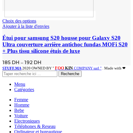
Choix des options
Ajouter à la liste d'envies
Étui pour samsung S20 housse pour Galaxy S20
Ultra couverture arrière antichoc fundas MOFi S20
+ Plus tissu silicone étuis de luxe
185
DH
192
DH
–
STUFF.MA
2020 OWNED BY "
FOO
KIN
COMPANY sarl "
. Made with ❤
Recherche
Menu
Catégories
Femme
Homme
Bebe
Voiture
Electroniques
Téléphones & Reseau
Ordinateur et bureautique