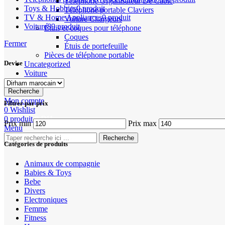
Téléphone Organisateur De Câble
Toys & Hobbies
0 produit
Téléphone portable Claviers
TV & Home Appliances
0 produit
Voiture Chargeurs
Voiture
89 produit
Étuis et coques pour téléphone
Coques
Fermer
Étuis de portefeuille
Pièces de téléphone portable
Devise
Uncategorized
Voiture
Recherche
Mon compte
Filtrer par prix
0
Wishlist
0
produit
0
DH
Prix min
Prix max
Menu
Recherche
Catégories de produits
Animaux de compagnie
Babies & Toys
Bebe
Divers
Electroniques
Femme
Fitness