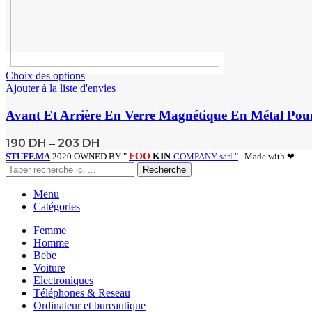
Choix des options
Ajouter à la liste d'envies
Avant Et Arrière En Verre Magnétique En Métal P
190
DH
203
DH
–
STUFF.MA
2020 OWNED BY "
FOO
KIN
COMPANY sarl "
. Made with ❤
Recherche
Menu
Catégories
Femme
Homme
Bebe
Voiture
Electroniques
Téléphones & Reseau
Ordinateur et bureautique