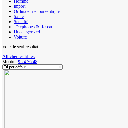
Homme
import
Ordinateur et bureautique
Sante
Securité
Téléphones & Reseau
Uncategorized
Voiture
Voici le seul résultat
Afficher les filtres
Montrer
9
24
36
48