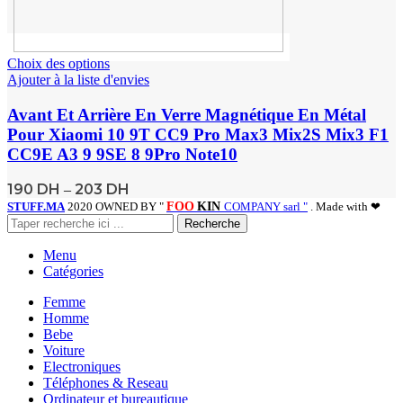
Choix des options
Ajouter à la liste d'envies
Avant Et Arrière En Verre Magnétique En Métal
Pour Xiaomi 10 9T CC9 Pro Max3 Mix2S Mix3 F1
CC9E A3 9 9SE 8 9Pro Note10
190
DH
203
DH
–
STUFF.MA
2020 OWNED BY "
FOO
KIN
COMPANY sarl "
. Made with ❤
Recherche
Menu
Catégories
Femme
Homme
Bebe
Voiture
Electroniques
Téléphones & Reseau
Ordinateur et bureautique