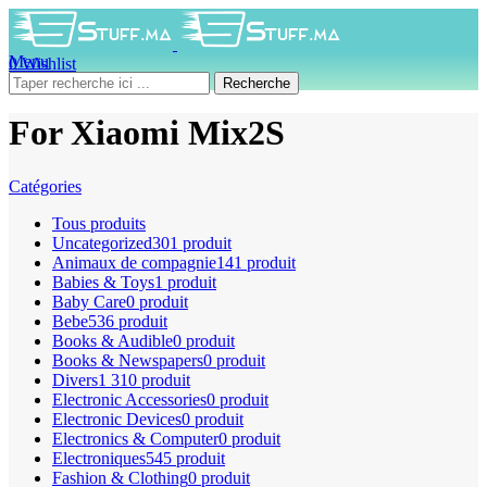
Menu
0
Wishlist
0
produit
0
DH
Recherche
For Xiaomi Mix2S
Catégories
Tous
produits
Uncategorized
301 produit
Animaux de compagnie
141 produit
Babies & Toys
1 produit
Baby Care
0 produit
Bebe
536 produit
Books & Audible
0 produit
Books & Newspapers
0 produit
Divers
1 310 produit
Electronic Accessories
0 produit
Electronic Devices
0 produit
Electronics & Computer
0 produit
Electroniques
545 produit
Fashion & Clothing
0 produit