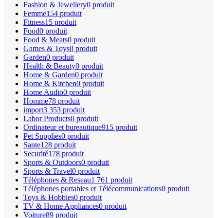
Fashion & Jewellery
0 produit
Femme
154 produit
Fitness
15 produit
Food
0 produit
Food & Meats
0 produit
Games & Toys
0 produit
Garden
0 produit
Health & Beauty
0 produit
Home & Garden
0 produit
Home & Kitchen
0 produit
Home Audio
0 produit
Homme
78 produit
import
3 353 produit
Labor Products
0 produit
Ordinateur et bureautique
915 produit
Pet Supplies
0 produit
Sante
128 produit
Securité
178 produit
Sports & Outdoors
0 produit
Sports & Travel
0 produit
Téléphones & Reseau
1 761 produit
Téléphones portables et Télécommunications
0 produit
Toys & Hobbies
0 produit
TV & Home Appliances
0 produit
Voiture
89 produit