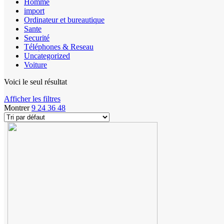
Homme
import
Ordinateur et bureautique
Sante
Securité
Téléphones & Reseau
Uncategorized
Voiture
Voici le seul résultat
Afficher les filtres
Montrer
9
24
36
48