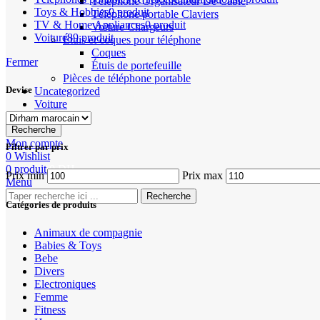
Téléphone Organisateur De Câble
Toys & Hobbies
0 produit
Téléphone portable Claviers
TV & Home Appliances
0 produit
Voiture Chargeurs
Voiture
89 produit
Étuis et coques pour téléphone
Coques
Fermer
Étuis de portefeuille
Pièces de téléphone portable
Devise
Uncategorized
Voiture
Recherche
Mon compte
Filtrer par prix
0
Wishlist
0
produit
0
DH
Prix min
Prix max
Menu
Recherche
Catégories de produits
Animaux de compagnie
Babies & Toys
Bebe
Divers
Electroniques
Femme
Fitness