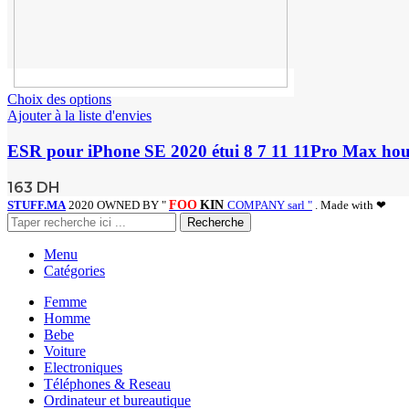
Choix des options
Ajouter à la liste d'envies
ESR pour iPhone SE 2020 étui 8 7 11 11Pro Max hous
163
DH
STUFF.MA
2020 OWNED BY "
FOO
KIN
COMPANY sarl "
. Made with ❤
Recherche
Menu
Catégories
Femme
Homme
Bebe
Voiture
Electroniques
Téléphones & Reseau
Ordinateur et bureautique