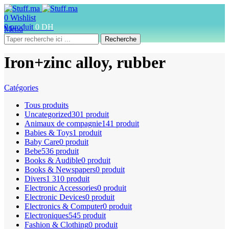
0
Wishlist
0
produit
0
DH
Menu
Recherche
Iron+zinc alloy, rubber
Catégories
Tous
produits
Uncategorized
301 produit
Animaux de compagnie
141 produit
Babies & Toys
1 produit
Baby Care
0 produit
Bebe
536 produit
Books & Audible
0 produit
Books & Newspapers
0 produit
Divers
1 310 produit
Electronic Accessories
0 produit
Electronic Devices
0 produit
Electronics & Computer
0 produit
Electroniques
545 produit
Fashion & Clothing
0 produit