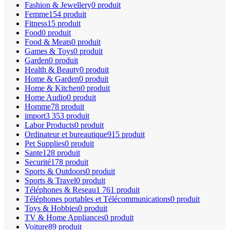
Fashion & Jewellery
0 produit
Femme
154 produit
Fitness
15 produit
Food
0 produit
Food & Meats
0 produit
Games & Toys
0 produit
Garden
0 produit
Health & Beauty
0 produit
Home & Garden
0 produit
Home & Kitchen
0 produit
Home Audio
0 produit
Homme
78 produit
import
3 353 produit
Labor Products
0 produit
Ordinateur et bureautique
915 produit
Pet Supplies
0 produit
Sante
128 produit
Securité
178 produit
Sports & Outdoors
0 produit
Sports & Travel
0 produit
Téléphones & Reseau
1 761 produit
Téléphones portables et Télécommunications
0 produit
Toys & Hobbies
0 produit
TV & Home Appliances
0 produit
Voiture
89 produit