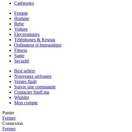
Catégories
Femme
Homme
Bebe
Voiture
Electroniques
Téléphones & Reseau
Ordinateur et bureautique
Fitness
Sante
Securité
Best sellers
Nouveaux arrivages
Ventes flash
Suivre une commande
Contacter Stuff.ma
Wishlist
Mon compte
Panier
Fermer
Connexion
Fermer