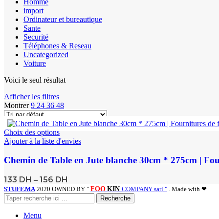
Homme
import
Ordinateur et bureautique
Sante
Securité
Téléphones & Reseau
Uncategorized
Voiture
Voici le seul résultat
Afficher les filtres
Montrer
9
24
36
48
Choix des options
Ajouter à la liste d'envies
Chemin de Table en Jute blanche 30cm * 275cm | Fourn
133
DH
156
DH
–
STUFF.MA
2020 OWNED BY "
FOO
KIN
COMPANY sarl "
. Made with ❤
Recherche
Menu