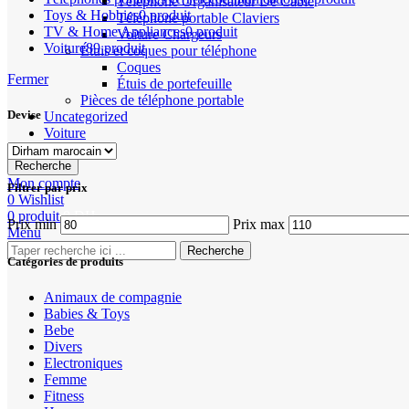
Téléphone Organisateur De Câble
Toys & Hobbies
0 produit
Téléphone portable Claviers
TV & Home Appliances
0 produit
Voiture Chargeurs
Voiture
89 produit
Étuis et coques pour téléphone
Coques
Fermer
Étuis de portefeuille
Pièces de téléphone portable
Devise
Uncategorized
Voiture
Recherche
Mon compte
Filtrer par prix
0
Wishlist
0
produit
0
DH
Prix min
Prix max
Menu
Recherche
Catégories de produits
Animaux de compagnie
Babies & Toys
Bebe
Divers
Electroniques
Femme
Fitness