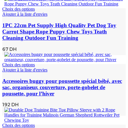
Choix des options
Ajouter à la liste d'envies
1PC 22cm Pet Supply High Quality Pet Dog Toy
Carrot Shape Rope Puppy Chew Toys Teath
Cleaning Outdoor Fun Training
67
DH
Choix des options
Ajouter à la liste d'envies
Accessoires buggy pour poussette spécial bébé, avec
sac, organiseur, couverture, porte-gobelet de
poussette, pour l’hiver
192
DH
Choix des options