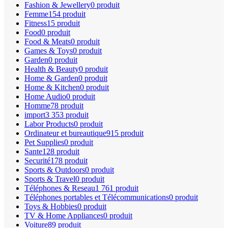
Fashion & Jewellery
0 produit
Femme
154 produit
Fitness
15 produit
Food
0 produit
Food & Meats
0 produit
Games & Toys
0 produit
Garden
0 produit
Health & Beauty
0 produit
Home & Garden
0 produit
Home & Kitchen
0 produit
Home Audio
0 produit
Homme
78 produit
import
3 353 produit
Labor Products
0 produit
Ordinateur et bureautique
915 produit
Pet Supplies
0 produit
Sante
128 produit
Securité
178 produit
Sports & Outdoors
0 produit
Sports & Travel
0 produit
Téléphones & Reseau
1 761 produit
Téléphones portables et Télécommunications
0 produit
Toys & Hobbies
0 produit
TV & Home Appliances
0 produit
Voiture
89 produit