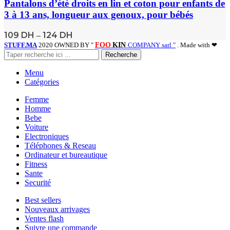
Pantalons d’été droits en lin et coton pour enfants de
3 à 13 ans, longueur aux genoux, pour bébés
109
DH
124
DH
–
STUFF.MA
2020 OWNED BY "
FOO
KIN
COMPANY sarl "
. Made with ❤
Recherche
Menu
Catégories
Femme
Homme
Bebe
Voiture
Electroniques
Téléphones & Reseau
Ordinateur et bureautique
Fitness
Sante
Securité
Best sellers
Nouveaux arrivages
Ventes flash
Suivre une commande