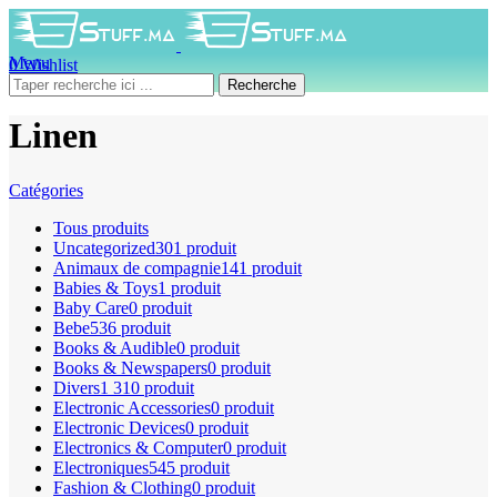
Menu
0
Wishlist
0
produit
0
DH
Recherche
Linen
Catégories
Tous
produits
Uncategorized
301 produit
Animaux de compagnie
141 produit
Babies & Toys
1 produit
Baby Care
0 produit
Bebe
536 produit
Books & Audible
0 produit
Books & Newspapers
0 produit
Divers
1 310 produit
Electronic Accessories
0 produit
Electronic Devices
0 produit
Electronics & Computer
0 produit
Electroniques
545 produit
Fashion & Clothing
0 produit