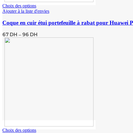
Choix des options
Ajouter à la liste d'envies
Coque en cuir étui portefeuille à rabat pour Huawei
67
DH
96
DH
–
Choix des options