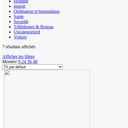
Homme
import
Ordinateur et bureautique
Sante
Securité
Téléphones & Reseau
Uncategorized
Voiture
7 résultats affichés
Afficher les filtres
Montrer
9
24
36
48