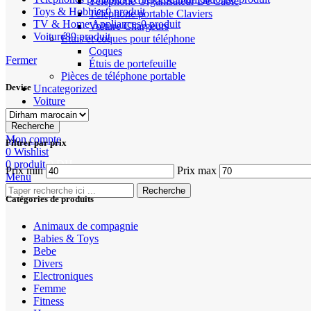
Téléphone Organisateur De Câble
Toys & Hobbies
0 produit
Téléphone portable Claviers
TV & Home Appliances
0 produit
Voiture Chargeurs
Voiture
89 produit
Étuis et coques pour téléphone
Coques
Fermer
Étuis de portefeuille
Pièces de téléphone portable
Devise
Uncategorized
Voiture
Recherche
Mon compte
Filtrer par prix
0
Wishlist
0
produit
0
DH
Prix min
Prix max
Menu
Recherche
Catégories de produits
Animaux de compagnie
Babies & Toys
Bebe
Divers
Electroniques
Femme
Fitness