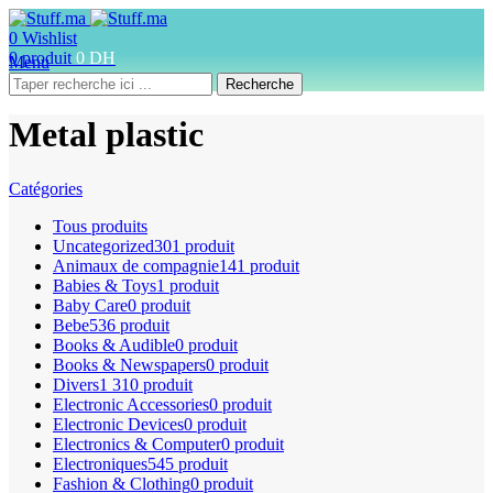
0
Wishlist
0
produit
0
DH
Menu
Recherche
Metal plastic
Catégories
Tous
produits
Uncategorized
301 produit
Animaux de compagnie
141 produit
Babies & Toys
1 produit
Baby Care
0 produit
Bebe
536 produit
Books & Audible
0 produit
Books & Newspapers
0 produit
Divers
1 310 produit
Electronic Accessories
0 produit
Electronic Devices
0 produit
Electronics & Computer
0 produit
Electroniques
545 produit
Fashion & Clothing
0 produit