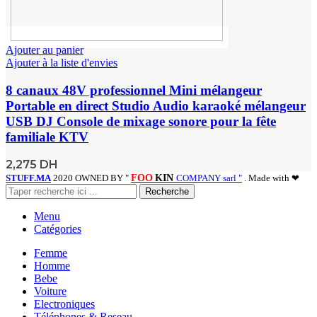
Ajouter au panier
Ajouter à la liste d'envies
8 canaux 48V professionnel Mini mélangeur
Portable en direct Studio Audio karaoké mélangeur
USB DJ Console de mixage sonore pour la fête
familiale KTV
2,275
DH
STUFF.MA
2020 OWNED BY "
FOO
KIN
COMPANY sarl "
. Made with ❤
Recherche
Menu
Catégories
Femme
Homme
Bebe
Voiture
Electroniques
Téléphones & Reseau