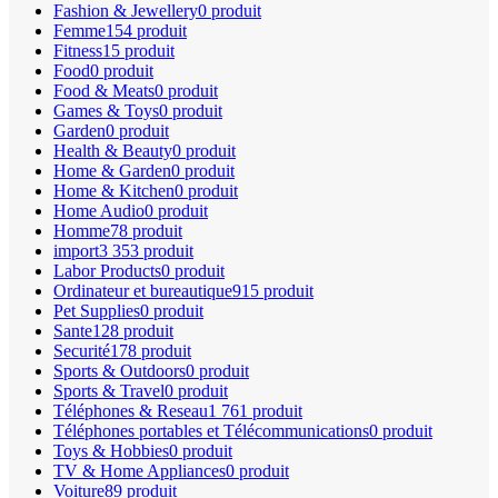
Fashion & Jewellery
0 produit
Femme
154 produit
Fitness
15 produit
Food
0 produit
Food & Meats
0 produit
Games & Toys
0 produit
Garden
0 produit
Health & Beauty
0 produit
Home & Garden
0 produit
Home & Kitchen
0 produit
Home Audio
0 produit
Homme
78 produit
import
3 353 produit
Labor Products
0 produit
Ordinateur et bureautique
915 produit
Pet Supplies
0 produit
Sante
128 produit
Securité
178 produit
Sports & Outdoors
0 produit
Sports & Travel
0 produit
Téléphones & Reseau
1 761 produit
Téléphones portables et Télécommunications
0 produit
Toys & Hobbies
0 produit
TV & Home Appliances
0 produit
Voiture
89 produit