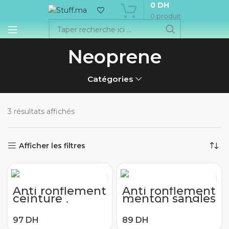
0
DH
0
produit
Neoprene
Catégories
3 résultats affichés
Afficher les filtres
Anti ronflement
Anti ronflement
ceinture
menton sangles
triangulaire
réglable arrêt
mentonnière
ronflement
protège-dents
ronflement