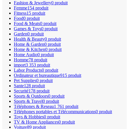
Fashion & Jewellery
0 produit
Femme
154 produit
Fitness
15 produit
Food
0 produit
Food & Meats
0 produit
Games & Toys
0 produit
Garden
0 produit
Health & Beauty
0 produit
Home & Garden
0 produit
Home & Kitchen
0 produit
Home Audio
0 produit
Homme
78 produit
import
3 353 produit
Labor Products
0 produit
Ordinateur et bureautique
915 produit
Pet Supplies
0 produit
Sante
128 produit
Securité
178 produit
Sports & Outdoors
0 produit
Sports & Travel
0 produit
Téléphones & Reseau
1 761 produit
Téléphones portables et Télécommunications
0 produit
Toys & Hobbies
0 produit
TV & Home Appliances
0 produit
Voiture
89 produit