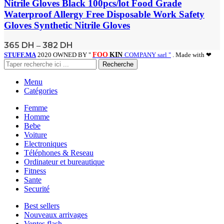
Nitrile Gloves Black 100pcs/lot Food Grade
Waterproof Allergy Free Disposable Work Safety
Gloves Synthetic Nitrile Gloves
365
DH
382
DH
–
STUFF.MA
2020 OWNED BY "
FOO
KIN
COMPANY sarl "
. Made with ❤
Recherche
Menu
Catégories
Femme
Homme
Bebe
Voiture
Electroniques
Téléphones & Reseau
Ordinateur et bureautique
Fitness
Sante
Securité
Best sellers
Nouveaux arrivages
Ventes flash