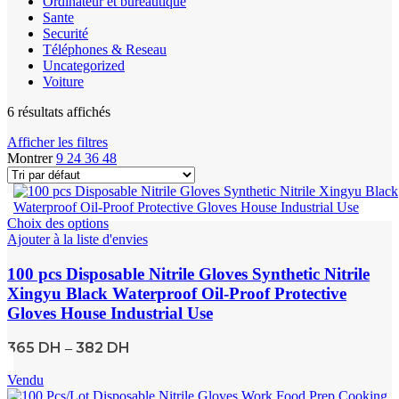
Ordinateur et bureautique
Sante
Securité
Téléphones & Reseau
Uncategorized
Voiture
6 résultats affichés
Afficher les filtres
Montrer
9
24
36
48
Choix des options
Ajouter à la liste d'envies
100 pcs Disposable Nitrile Gloves Synthetic Nitrile
Xingyu Black Waterproof Oil-Proof Protective
Gloves House Industrial Use
365
DH
382
DH
–
Vendu