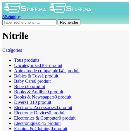
Menu
0
Wishlist
0
produit
0
DH
Recherche
Nitrile
Catégories
Tous
produits
Uncategorized
301 produit
Animaux de compagnie
141 produit
Babies & Toys
1 produit
Baby Care
0 produit
Bebe
536 produit
Books & Audible
0 produit
Books & Newspapers
0 produit
Divers
1 310 produit
Electronic Accessories
0 produit
Electronic Devices
0 produit
Electronics & Computer
0 produit
Electroniques
545 produit
Fashion & Clothing
0 produit