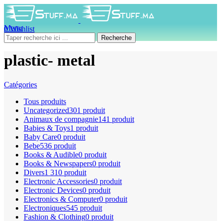
Menu
0
Wishlist
0
produit
0
DH
Recherche
plastic- metal
Catégories
Tous
produits
Uncategorized
301 produit
Animaux de compagnie
141 produit
Babies & Toys
1 produit
Baby Care
0 produit
Bebe
536 produit
Books & Audible
0 produit
Books & Newspapers
0 produit
Divers
1 310 produit
Electronic Accessories
0 produit
Electronic Devices
0 produit
Electronics & Computer
0 produit
Electroniques
545 produit
Fashion & Clothing
0 produit