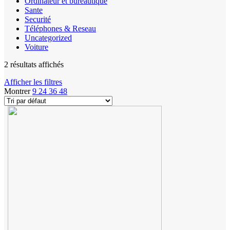
Ordinateur et bureautique
Sante
Securité
Téléphones & Reseau
Uncategorized
Voiture
2 résultats affichés
Afficher les filtres
Montrer
9
24
36
48