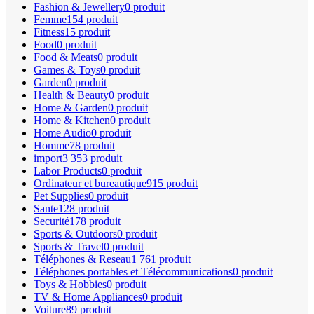
Fashion & Jewellery
0 produit
Femme
154 produit
Fitness
15 produit
Food
0 produit
Food & Meats
0 produit
Games & Toys
0 produit
Garden
0 produit
Health & Beauty
0 produit
Home & Garden
0 produit
Home & Kitchen
0 produit
Home Audio
0 produit
Homme
78 produit
import
3 353 produit
Labor Products
0 produit
Ordinateur et bureautique
915 produit
Pet Supplies
0 produit
Sante
128 produit
Securité
178 produit
Sports & Outdoors
0 produit
Sports & Travel
0 produit
Téléphones & Reseau
1 761 produit
Téléphones portables et Télécommunications
0 produit
Toys & Hobbies
0 produit
TV & Home Appliances
0 produit
Voiture
89 produit