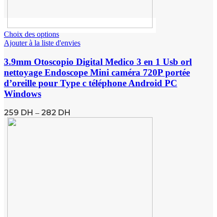
Choix des options
Ajouter à la liste d'envies
3.9mm Otoscopio Digital Medico 3 en 1 Usb orl
nettoyage Endoscope Mini caméra 720P portée
d’oreille pour Type c téléphone Android PC
Windows
259
DH
282
DH
–