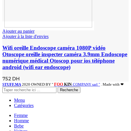
Ajouter au panier
Ajouter à la liste d'envies
Wifi oreille Endoscope caméra 1080P vidéo
Otoscope oreille inspecter caméra 3.9mm Endoscope
numérique médical Otoscop pour ios téléphone
android (wifi ear endoscope)
752
DH
STUFF.MA
2020 OWNED BY "
FOO
KIN
COMPANY sarl "
. Made with ❤
Recherche
Menu
Catégories
Femme
Homme
Bebe