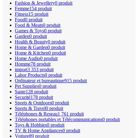
Fashion & Jewellery
0 produit
Femme
154 produit
Fitness
15 produit
Food
0 produit
Food & Meats
0 produit
Games & Toys
0 produit
Garden
0 produit
Health & Beauty
0 produit
Home & Garden
0 produit
Home & Kitchen
0 produit
Home Audio
0 produit
Homme
78 produit
import
3 353 produit
Labor Products
0 produit
Ordinateur et bureautique
915 produit
Pet Supplies
0 produit
Sante
128 produit
Securité
178 produit
Sports & Outdoors
0 produit
Sports & Travel
0 produit
Téléphones & Reseau
1 761 produit
Téléphones portables et Télécommunications
0 produit
Toys & Hobbies
0 produit
TV & Home Appliances
0 produit
Voiture
89 produit