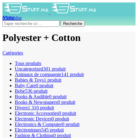
Menu
0
Wishlist
0
produit
0
DH
Recherche
Polyester + Cotton
Catégories
Tous
produits
Uncategorized
301 produit
Animaux de compagnie
141 produit
Babies & Toys
1 produit
Baby Care
0 produit
Bebe
536 produit
Books & Audible
0 produit
Books & Newspapers
0 produit
Divers
1 310 produit
Electronic Accessories
0 produit
Electronic Devices
0 produit
Electronics & Computer
0 produit
Electroniques
545 produit
Fashion & Clothing
0 produit