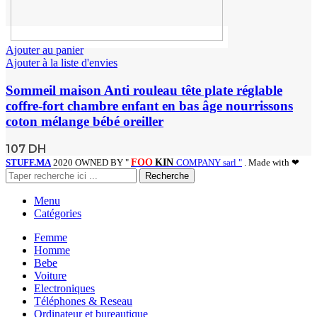
Ajouter au panier
Ajouter à la liste d'envies
Sommeil maison Anti rouleau tête plate réglable
coffre-fort chambre enfant en bas âge nourrissons
coton mélange bébé oreiller
107
DH
STUFF.MA
2020 OWNED BY "
FOO
KIN
COMPANY sarl "
. Made with ❤
Recherche
Menu
Catégories
Femme
Homme
Bebe
Voiture
Electroniques
Téléphones & Reseau
Ordinateur et bureautique