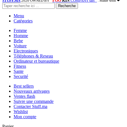
STUFF.MA
2020 OWNED BY "
FOO
KIN
COMPANY sarl "
. Made with ❤
Recherche
Menu
Catégories
Femme
Homme
Bebe
Voiture
Electroniques
Téléphones & Reseau
Ordinateur et bureautique
Fitness
Sante
Securité
Best sellers
Nouveaux arrivages
Ventes flash
Suivre une commande
Contacter Stuff.ma
Wishlist
Mon compte
Panier