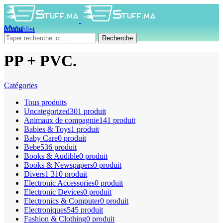
Menu
0
Wishlist
0
produit
0
DH
Recherche
PP + PVC.
Catégories
Tous
produits
Uncategorized
301 produit
Animaux de compagnie
141 produit
Babies & Toys
1 produit
Baby Care
0 produit
Bebe
536 produit
Books & Audible
0 produit
Books & Newspapers
0 produit
Divers
1 310 produit
Electronic Accessories
0 produit
Electronic Devices
0 produit
Electronics & Computer
0 produit
Electroniques
545 produit
Fashion & Clothing
0 produit