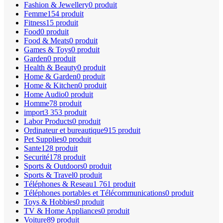
Fashion & Jewellery
0 produit
Femme
154 produit
Fitness
15 produit
Food
0 produit
Food & Meats
0 produit
Games & Toys
0 produit
Garden
0 produit
Health & Beauty
0 produit
Home & Garden
0 produit
Home & Kitchen
0 produit
Home Audio
0 produit
Homme
78 produit
import
3 353 produit
Labor Products
0 produit
Ordinateur et bureautique
915 produit
Pet Supplies
0 produit
Sante
128 produit
Securité
178 produit
Sports & Outdoors
0 produit
Sports & Travel
0 produit
Téléphones & Reseau
1 761 produit
Téléphones portables et Télécommunications
0 produit
Toys & Hobbies
0 produit
TV & Home Appliances
0 produit
Voiture
89 produit