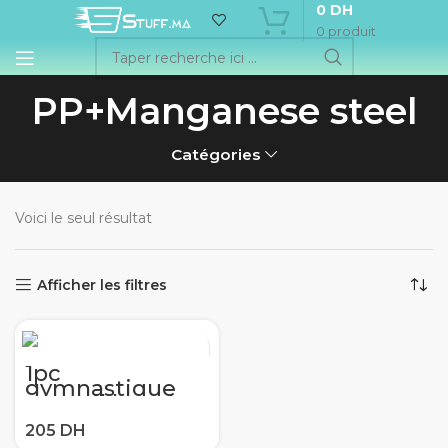
0
DH
0
produit
PP+Manganese steel
Catégories
Voici le seul résultat
Afficher les filtres
1pc
gymnastique
accueil hanche
formateur
pelvien