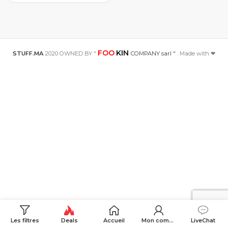
plancher Sexy
intérieur cuisse
exercice Fitness
Correction
fessier
dispositif
Muscle hanche
ligne outil de
FOO
KIN
STUFF.MA
2020 OWNED BY "
COMPANY sarl "
. Made with ❤
levage
Les filtres
Deals
Accueil
Mon compte
LiveChat