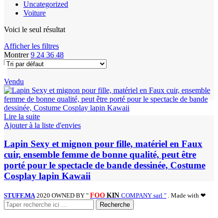
Uncategorized
Voiture
Voici le seul résultat
Afficher les filtres
Montrer
9
24
36
48
Vendu
Lire la suite
Ajouter à la liste d'envies
Lapin Sexy et mignon pour fille, matériel en Faux
cuir, ensemble femme de bonne qualité, peut être
porté pour le spectacle de bande dessinée, Costume
Cosplay lapin Kawaii
STUFF.MA
2020 OWNED BY "
FOO
KIN
COMPANY sarl "
. Made with ❤
Recherche