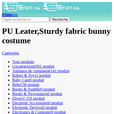
Menu
0
Wishlist
0
produit
0
DH
Recherche
PU Leater,Sturdy fabric bunny
costume
Catégories
Tous
produits
Uncategorized
301 produit
Animaux de compagnie
141 produit
Babies & Toys
1 produit
Baby Care
0 produit
Bebe
536 produit
Books & Audible
0 produit
Books & Newspapers
0 produit
Divers
1 310 produit
Electronic Accessories
0 produit
Electronic Devices
0 produit
Electronics & Computer
0 produit