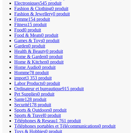
Electroniques
545 produit
Fashion & Clothing
0 produit
Fashion & Jewellery
0 produit
Femme
154 produit
Fitness
15 produit
Food
0 produit
Food & Meats
0 produit
Games & Toys
0 produit
Garden
0 produit
Health & Beauty
0 produit
Home & Garden
0 produit
Home & Kitchen
0 produit
Home Audio
0 produit
Homme
78 produit
import
3 353 produit
Labor Products
0 produit
Ordinateur et bureautique
915 produit
Pet Supplies
0 produit
Sante
128 produit
Securité
178 produit
Sports & Outdoors
0 produit
Sports & Travel
0 produit
Téléphones & Reseau
1 761 produit
Téléphones portables et Télécommunications
0 produit
Toys & Hobbies
0 produit