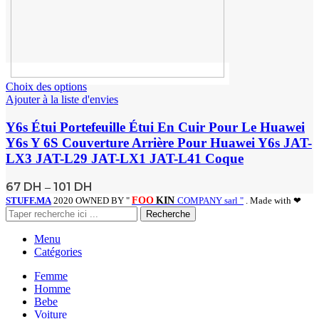
Choix des options
Ajouter à la liste d'envies
Y6s Étui Portefeuille Étui En Cuir Pour Le Huawei
Y6s Y 6S Couverture Arrière Pour Huawei Y6s JAT-
LX3 JAT-L29 JAT-LX1 JAT-L41 Coque
67
DH
101
DH
–
STUFF.MA
2020 OWNED BY "
FOO
KIN
COMPANY sarl "
. Made with ❤
Recherche
Menu
Catégories
Femme
Homme
Bebe
Voiture