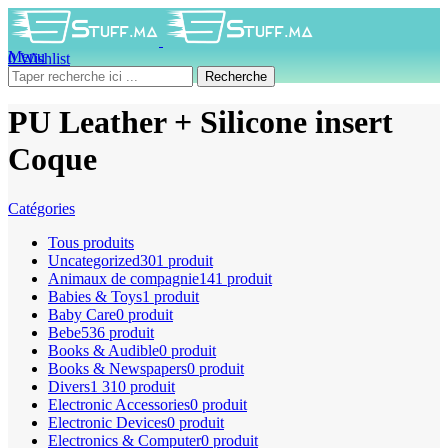
Menu
0
Wishlist
0
produit
0
DH
Recherche
PU Leather + Silicone insert
Coque
Catégories
Tous
produits
Uncategorized
301 produit
Animaux de compagnie
141 produit
Babies & Toys
1 produit
Baby Care
0 produit
Bebe
536 produit
Books & Audible
0 produit
Books & Newspapers
0 produit
Divers
1 310 produit
Electronic Accessories
0 produit
Electronic Devices
0 produit
Electronics & Computer
0 produit