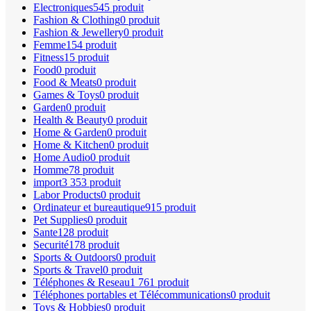
Electroniques
545 produit
Fashion & Clothing
0 produit
Fashion & Jewellery
0 produit
Femme
154 produit
Fitness
15 produit
Food
0 produit
Food & Meats
0 produit
Games & Toys
0 produit
Garden
0 produit
Health & Beauty
0 produit
Home & Garden
0 produit
Home & Kitchen
0 produit
Home Audio
0 produit
Homme
78 produit
import
3 353 produit
Labor Products
0 produit
Ordinateur et bureautique
915 produit
Pet Supplies
0 produit
Sante
128 produit
Securité
178 produit
Sports & Outdoors
0 produit
Sports & Travel
0 produit
Téléphones & Reseau
1 761 produit
Téléphones portables et Télécommunications
0 produit
Toys & Hobbies
0 produit