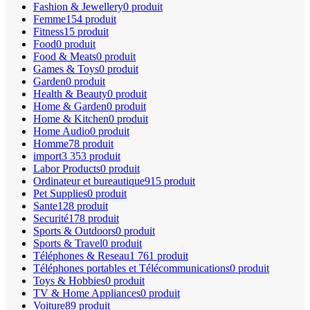
Fashion & Jewellery
0 produit
Femme
154 produit
Fitness
15 produit
Food
0 produit
Food & Meats
0 produit
Games & Toys
0 produit
Garden
0 produit
Health & Beauty
0 produit
Home & Garden
0 produit
Home & Kitchen
0 produit
Home Audio
0 produit
Homme
78 produit
import
3 353 produit
Labor Products
0 produit
Ordinateur et bureautique
915 produit
Pet Supplies
0 produit
Sante
128 produit
Securité
178 produit
Sports & Outdoors
0 produit
Sports & Travel
0 produit
Téléphones & Reseau
1 761 produit
Téléphones portables et Télécommunications
0 produit
Toys & Hobbies
0 produit
TV & Home Appliances
0 produit
Voiture
89 produit