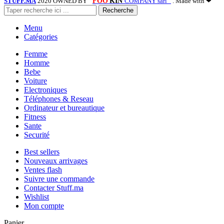
STUFF.MA
2020 OWNED BY "
FOO
KIN
COMPANY sarl "
. Made with ❤
Recherche
Menu
Catégories
Femme
Homme
Bebe
Voiture
Electroniques
Téléphones & Reseau
Ordinateur et bureautique
Fitness
Sante
Securité
Best sellers
Nouveaux arrivages
Ventes flash
Suivre une commande
Contacter Stuff.ma
Wishlist
Mon compte
Panier