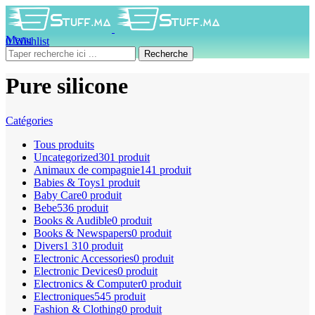
Menu
0
Wishlist
0
produit
0
DH
Recherche
Pure silicone
Catégories
Tous
produits
Uncategorized
301 produit
Animaux de compagnie
141 produit
Babies & Toys
1 produit
Baby Care
0 produit
Bebe
536 produit
Books & Audible
0 produit
Books & Newspapers
0 produit
Divers
1 310 produit
Electronic Accessories
0 produit
Electronic Devices
0 produit
Electronics & Computer
0 produit
Electroniques
545 produit
Fashion & Clothing
0 produit