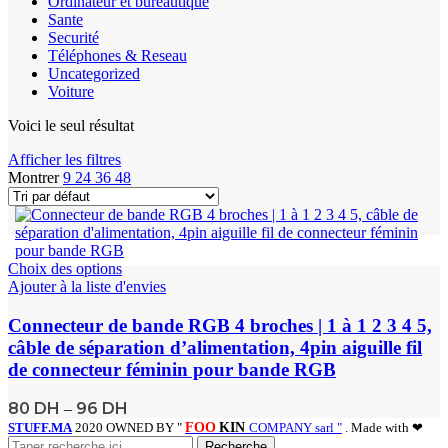
Ordinateur et bureautique
Sante
Securité
Téléphones & Reseau
Uncategorized
Voiture
Voici le seul résultat
Afficher les filtres
Montrer
9
24
36
48
Choix des options
Ajouter à la liste d'envies
Connecteur de bande RGB 4 broches | 1 à 1 2 3 4 5,
câble de séparation d’alimentation, 4pin aiguille fil
de connecteur féminin pour bande RGB
80
DH
96
DH
–
STUFF.MA
2020 OWNED BY "
FOO
KIN
COMPANY sarl "
. Made with ❤
Recherche