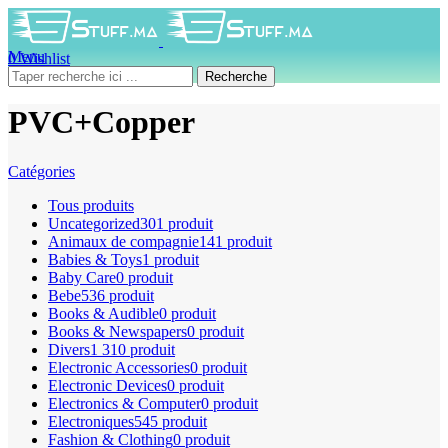
Menu
0
Wishlist
0
produit
0
DH
Recherche
PVC+Copper
Catégories
Tous
produits
Uncategorized
301 produit
Animaux de compagnie
141 produit
Babies & Toys
1 produit
Baby Care
0 produit
Bebe
536 produit
Books & Audible
0 produit
Books & Newspapers
0 produit
Divers
1 310 produit
Electronic Accessories
0 produit
Electronic Devices
0 produit
Electronics & Computer
0 produit
Electroniques
545 produit
Fashion & Clothing
0 produit