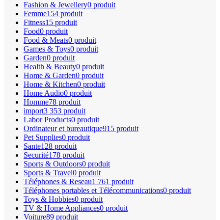
Fashion & Jewellery
0 produit
Femme
154 produit
Fitness
15 produit
Food
0 produit
Food & Meats
0 produit
Games & Toys
0 produit
Garden
0 produit
Health & Beauty
0 produit
Home & Garden
0 produit
Home & Kitchen
0 produit
Home Audio
0 produit
Homme
78 produit
import
3 353 produit
Labor Products
0 produit
Ordinateur et bureautique
915 produit
Pet Supplies
0 produit
Sante
128 produit
Securité
178 produit
Sports & Outdoors
0 produit
Sports & Travel
0 produit
Téléphones & Reseau
1 761 produit
Téléphones portables et Télécommunications
0 produit
Toys & Hobbies
0 produit
TV & Home Appliances
0 produit
Voiture
89 produit