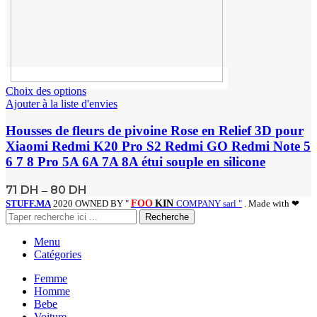
Choix des options
Ajouter à la liste d'envies
Housses de fleurs de pivoine Rose en Relief 3D pour
Xiaomi Redmi K20 Pro S2 Redmi GO Redmi Note 5
6 7 8 Pro 5A 6A 7A 8A étui souple en silicone
71
DH
80
DH
–
STUFF.MA
2020 OWNED BY "
FOO
KIN
COMPANY sarl "
. Made with ❤
Recherche
Menu
Catégories
Femme
Homme
Bebe
Voiture