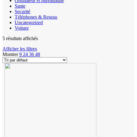
Ordinateur et bureautique
Sante
Securité
Téléphones & Reseau
Uncategorized
Voiture
5 résultats affichés
Afficher les filtres
Montrer
9
24
36
48