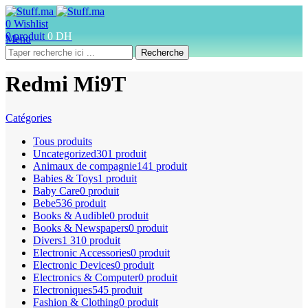
0
Wishlist
0
produit
0
DH
Menu
Recherche
Redmi Mi9T
Catégories
Tous
produits
Uncategorized
301 produit
Animaux de compagnie
141 produit
Babies & Toys
1 produit
Baby Care
0 produit
Bebe
536 produit
Books & Audible
0 produit
Books & Newspapers
0 produit
Divers
1 310 produit
Electronic Accessories
0 produit
Electronic Devices
0 produit
Electronics & Computer
0 produit
Electroniques
545 produit
Fashion & Clothing
0 produit