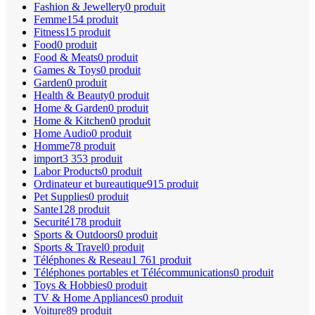
Fashion & Jewellery
0 produit
Femme
154 produit
Fitness
15 produit
Food
0 produit
Food & Meats
0 produit
Games & Toys
0 produit
Garden
0 produit
Health & Beauty
0 produit
Home & Garden
0 produit
Home & Kitchen
0 produit
Home Audio
0 produit
Homme
78 produit
import
3 353 produit
Labor Products
0 produit
Ordinateur et bureautique
915 produit
Pet Supplies
0 produit
Sante
128 produit
Securité
178 produit
Sports & Outdoors
0 produit
Sports & Travel
0 produit
Téléphones & Reseau
1 761 produit
Téléphones portables et Télécommunications
0 produit
Toys & Hobbies
0 produit
TV & Home Appliances
0 produit
Voiture
89 produit