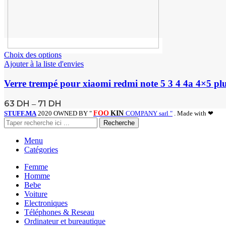
Choix des options
Ajouter à la liste d'envies
Verre trempé pour xiaomi redmi note 5 3 4 4a 4×5 plus
63
DH
71
DH
–
STUFF.MA
2020 OWNED BY "
FOO
KIN
COMPANY sarl "
. Made with ❤
Recherche
Menu
Catégories
Femme
Homme
Bebe
Voiture
Electroniques
Téléphones & Reseau
Ordinateur et bureautique