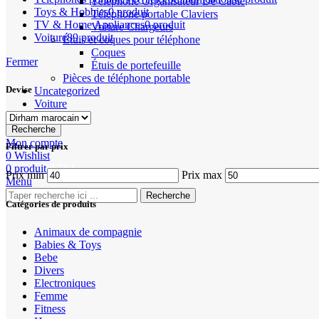
Téléphone Organisateur De Câble
Toys & Hobbies
0 produit
Téléphone portable Claviers
TV & Home Appliances
0 produit
Voiture Chargeurs
Voiture
89 produit
Étuis et coques pour téléphone
Coques
Fermer
Étuis de portefeuille
Pièces de téléphone portable
Devise
Uncategorized
Voiture
Recherche
Mon compte
Filtrer par prix
0
Wishlist
0
produit
0
DH
Prix min
Prix max
Menu
Recherche
Catégories de produits
Animaux de compagnie
Babies & Toys
Bebe
Divers
Electroniques
Femme
Fitness