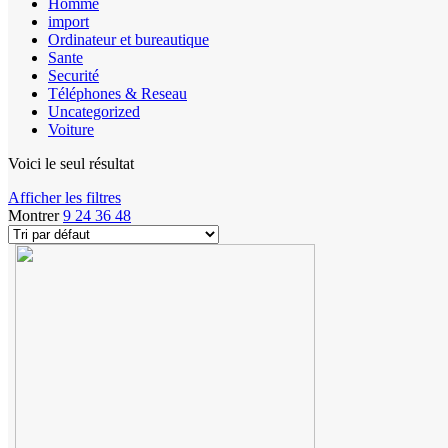
Homme
import
Ordinateur et bureautique
Sante
Securité
Téléphones & Reseau
Uncategorized
Voiture
Voici le seul résultat
Afficher les filtres
Montrer
9
24
36
48