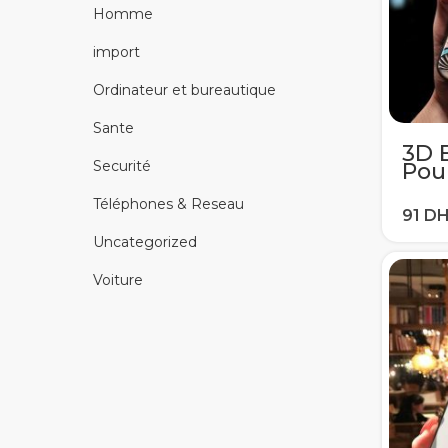
Homme
import
Ordinateur et bureautique
Sante
3D E
Securité
Pou
A50
S6 
Téléphones & Reseau
S10 
A8 2
Uncategorized
Voiture