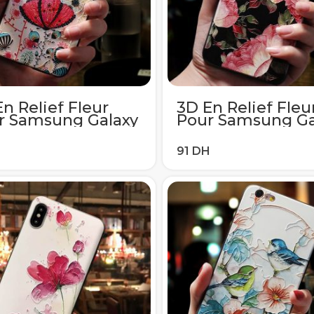
n Relief Fleur
3D En Relief Fleu
r Samsung Galaxy
Pour Samsung Ga
 A40 A51 A70 A71
A50 A40 A51 A70 
S7Edge S10e S8 S9
S6 S7Edge S10e S
S20 Ultra Plus A7
S10 S20 Ultra Plus
018 Note 8 9 10
A8 2018 Note 8 9 