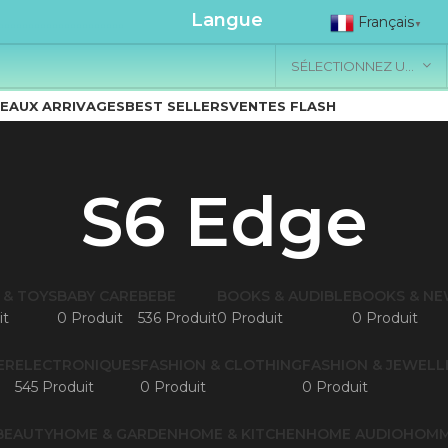
.....................
Langue
Français
▼
SÉLECTIONNEZ UNE CATÉGORIE
EAUX ARRIVAGES
BEST SELLERS
VENTES FLASH
S6 Edge
 & TOYS
BABY CARE
BEBE
BOOKS & AUDIBLE
BOOKS & N
it
0 Produit
536 Produit
0 Produit
0 Produit
ER
ELECTRONIQUES
FASHION & CLOTHING
FASHION & JEWELL
545 Produit
0 Produit
0 Produit
BEAUTY
HOME & GARDEN
HOME & KITCHEN
HOME AUDIO
HOM