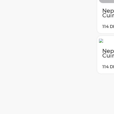
Nep
Cuir
sam
J4 J
A5 A
S7 S
Cou
Nep
Cuir
sam
J4 J
A5 A
S7 S
Cou