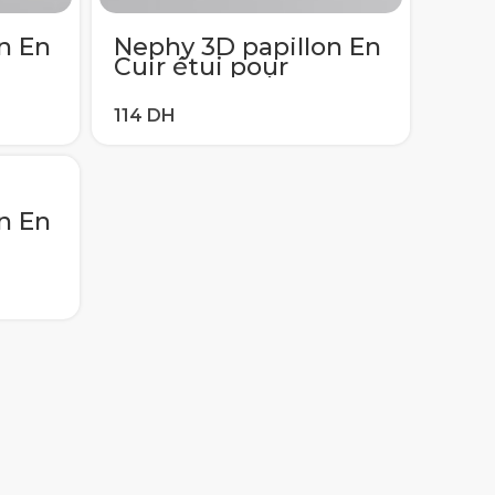
n En
Nephy 3D papillon En
Cuir étui pour
1 J3
samsung galaxy J1 J3
017
J4 J5 J6 J7 2016 2017
 S6
A5 A3 A8 2018 S5 S6
S7 S8 S9 Plus
ord
Couverture De Bord
n En
1 J3
017
 S6
ord