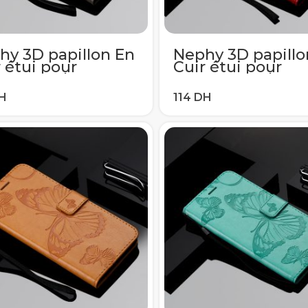
hy 3D papillon En
Nephy 3D papillo
 étui pour
Cuir étui pour
sung galaxy J1 J3
samsung galaxy J
5 J6 J7 2016 2017
J4 J5 J6 J7 2016 2
3 A8 2018 S5 S6
A5 A3 A8 2018 S5
8 S9 Plus
S7 S8 S9 Plus
verture De Bord
Couverture De B