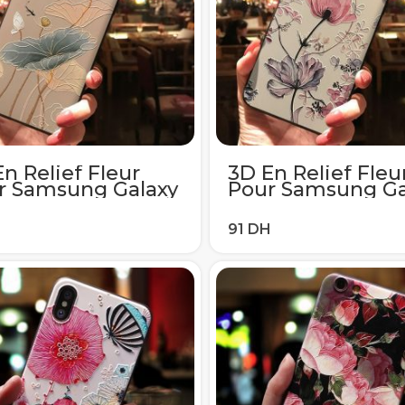
n Relief Fleur
3D En Relief Fleu
r Samsung Galaxy
Pour Samsung Ga
 A40 A51 A70 A71
A50 A40 A51 A70 
S7Edge S10e S8 S9
S6 S7Edge S10e S
S20 Ultra Plus A7
S10 S20 Ultra Plus
018 Note 8 9 10
A8 2018 Note 8 9 