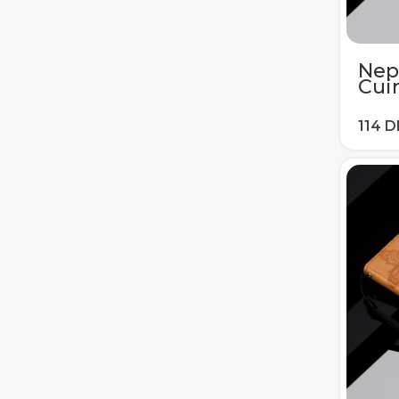
Nep
Cuir
sam
J4 J
A5 A
S7 S
Cou