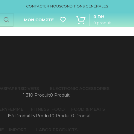
CONTACTER NOUS
CONDITIONS GÉNÉRALES
0
DH
MON COMPTE
0
produit
EWSPAPERS
DIVERS
ELECTRONIC ACCESSORIES
1 310 Produit
0 Produit
ERY
FEMME
FITNESS
FOOD
FOOD & MEATS
154 Produit
15 Produit
0 Produit
0 Produit
ME
IMPORT
LABOR PRODUCTS