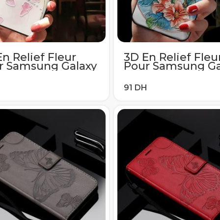
n Relief Fleur
3D En Relief Fleu
r Samsung Galaxy
Pour Samsung Ga
 A40 A51 A70 A71
A50 A40 A51 A70 
S7Edge S10e S8 S9
S6 S7Edge S10e S
S20 Ultra Plus A7
S10 S20 Ultra Plus
018 Note 8 9 10
A8 2018 Note 8 9 