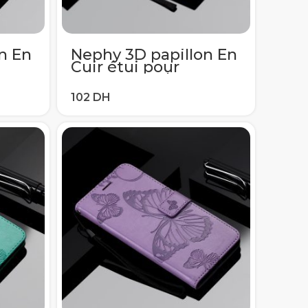
n En
Nephy 3D papillon En
Cuir étui pour
1 J3
samsung galaxy J1 J3
017
J4 J5 J6 J7 2016 2017
 S6
A5 A3 A8 2018 S5 S6
S7 S8 S9 Plus
ord
Couverture De Bord