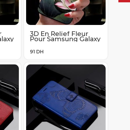
r
3D En Relief Fleur
laxy
Pour Samsung Galaxy
A71
A50 A40 A51 A70 A71
8 S9
S6 S7Edge S10e S8 S9
 A7
S10 S20 Ultra Plus A7
10
A8 2018 Note 8 9 10