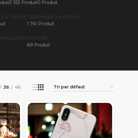
duit
3 353 Produit
0 Produit
S & TRAVEL
TÉLÉPHONES & RESEAU
uit
1 761 Produit
APPLIANCES
VOITURE
89 Produit
36
48