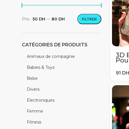
Prix :
50 DH
—
80 DH
FILTRER
Prix min
Prix max
CATÉGORIES DE PRODUITS
3D E
Animaux de compagnie
Pou
A50
Babies & Toys
S6 
S10 
Bebe
A8 2
Divers
Electroniques
Femme
Fitness