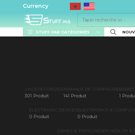
..........
Currency
STUFF PAR CATÉGORIES
NOUV
UNCATEGORIZED
ANIMAUX DE COMPAGNIE
BABIES
301 Produit
141 Produit
1 Produ
ELECTRONIC DEVICES
ELECTRONICS & COMPUT
0 Produit
0 Produit
GAMES & TOYS
GARDEN
HEALTH & 