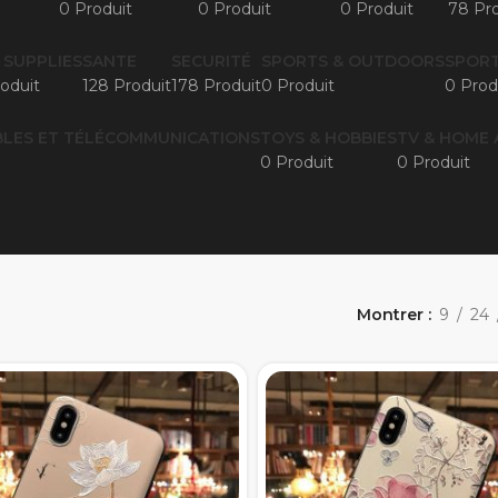
0 Produit
0 Produit
0 Produit
78 Pro
 SUPPLIES
SANTE
SECURITÉ
SPORTS & OUTDOORS
SPORT
oduit
128 Produit
178 Produit
0 Produit
0 Prod
LES ET TÉLÉCOMMUNICATIONS
TOYS & HOBBIES
TV & HOME 
0 Produit
0 Produit
Montrer
9
24