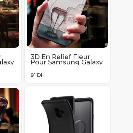
r
3D En Relief Fleur
laxy
Pour Samsung Galaxy
A71
A50 A40 A51 A70 A71
8 S9
S6 S7Edge S10e S8 S9
 A7
S10 S20 Ultra Plus A7
10
A8 2018 Note 8 9 10