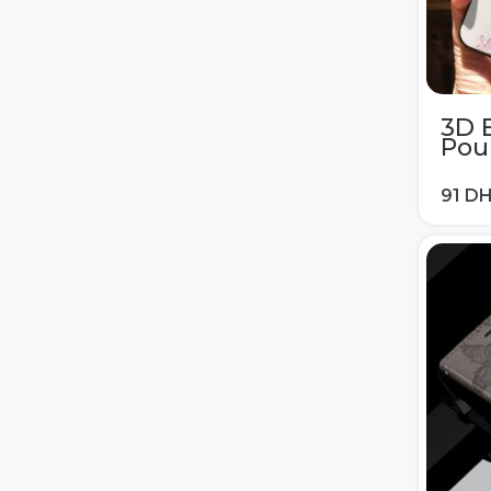
3D E
Pou
A50
S6 
S10 
A8 2