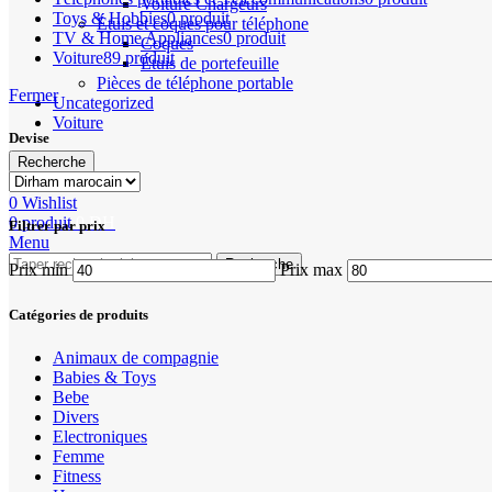
Voiture Chargeurs
Toys & Hobbies
0 produit
Étuis et coques pour téléphone
TV & Home Appliances
0 produit
Coques
Voiture
89 produit
Étuis de portefeuille
Pièces de téléphone portable
Fermer
Uncategorized
Voiture
Devise
Recherche
Mon compte
0
Wishlist
0
produit
0
DH
Filtrer par prix
Menu
Recherche
Prix min
Prix max
Catégories de produits
Animaux de compagnie
Babies & Toys
Bebe
Divers
Electroniques
Femme
Fitness