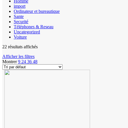
Homme
import
Ordinateur et bureautique
Sante
Securité
Téléphones & Reseau
Uncategorized
Voiture
22 résultats affichés
Afficher les filtres
Montrer
9
24
36
48