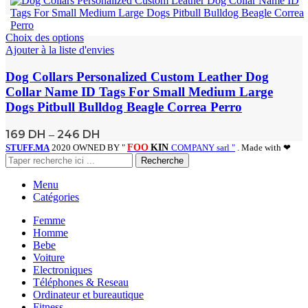
Choix des options
Ajouter à la liste d'envies
Dog Collars Personalized Custom Leather Dog
Collar Name ID Tags For Small Medium Large
Dogs Pitbull Bulldog Beagle Correa Perro
169
DH
246
DH
–
STUFF.MA
2020 OWNED BY "
FOO
KIN
COMPANY sarl "
. Made with ❤
Recherche
Menu
Catégories
Femme
Homme
Bebe
Voiture
Electroniques
Téléphones & Reseau
Ordinateur et bureautique
Fitness