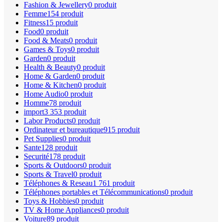
Fashion & Jewellery
0 produit
Femme
154 produit
Fitness
15 produit
Food
0 produit
Food & Meats
0 produit
Games & Toys
0 produit
Garden
0 produit
Health & Beauty
0 produit
Home & Garden
0 produit
Home & Kitchen
0 produit
Home Audio
0 produit
Homme
78 produit
import
3 353 produit
Labor Products
0 produit
Ordinateur et bureautique
915 produit
Pet Supplies
0 produit
Sante
128 produit
Securité
178 produit
Sports & Outdoors
0 produit
Sports & Travel
0 produit
Téléphones & Reseau
1 761 produit
Téléphones portables et Télécommunications
0 produit
Toys & Hobbies
0 produit
TV & Home Appliances
0 produit
Voiture
89 produit