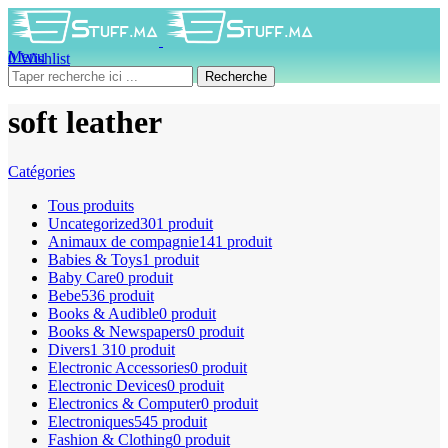
Menu
0
Wishlist
0
produit
0
DH
Recherche
soft leather
Catégories
Tous
produits
Uncategorized
301 produit
Animaux de compagnie
141 produit
Babies & Toys
1 produit
Baby Care
0 produit
Bebe
536 produit
Books & Audible
0 produit
Books & Newspapers
0 produit
Divers
1 310 produit
Electronic Accessories
0 produit
Electronic Devices
0 produit
Electronics & Computer
0 produit
Electroniques
545 produit
Fashion & Clothing
0 produit