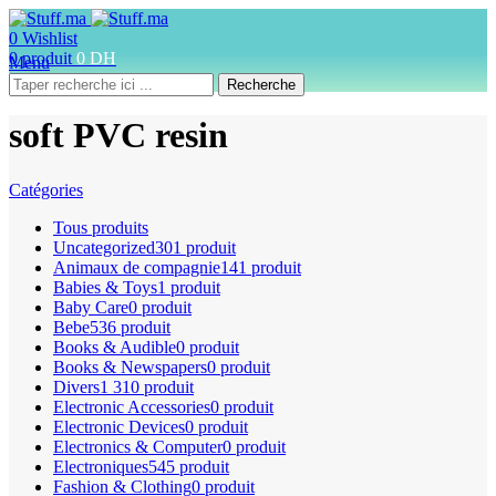
0
Wishlist
0
produit
0
DH
Menu
Recherche
soft PVC resin
Catégories
Tous
produits
Uncategorized
301 produit
Animaux de compagnie
141 produit
Babies & Toys
1 produit
Baby Care
0 produit
Bebe
536 produit
Books & Audible
0 produit
Books & Newspapers
0 produit
Divers
1 310 produit
Electronic Accessories
0 produit
Electronic Devices
0 produit
Electronics & Computer
0 produit
Electroniques
545 produit
Fashion & Clothing
0 produit