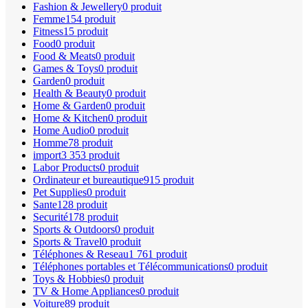
Fashion & Jewellery
0 produit
Femme
154 produit
Fitness
15 produit
Food
0 produit
Food & Meats
0 produit
Games & Toys
0 produit
Garden
0 produit
Health & Beauty
0 produit
Home & Garden
0 produit
Home & Kitchen
0 produit
Home Audio
0 produit
Homme
78 produit
import
3 353 produit
Labor Products
0 produit
Ordinateur et bureautique
915 produit
Pet Supplies
0 produit
Sante
128 produit
Securité
178 produit
Sports & Outdoors
0 produit
Sports & Travel
0 produit
Téléphones & Reseau
1 761 produit
Téléphones portables et Télécommunications
0 produit
Toys & Hobbies
0 produit
TV & Home Appliances
0 produit
Voiture
89 produit