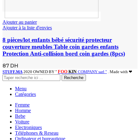
Ajouter au panier
Ajouter à la liste d'envies
8 pièces/lot enfants bébé sécurité protecteur
couverture meubles Table coin gardes enfants
Protection Anti-collision bord coin gardes (8pcs)
87
DH
STUFF.MA
2020 OWNED BY "
FOO
KIN
COMPANY sarl "
. Made with ❤
Recherche
Menu
Catégories
Femme
Homme
Bebe
Voiture
Electroniques
Téléphones & Reseau
Ordinateur et bureautique