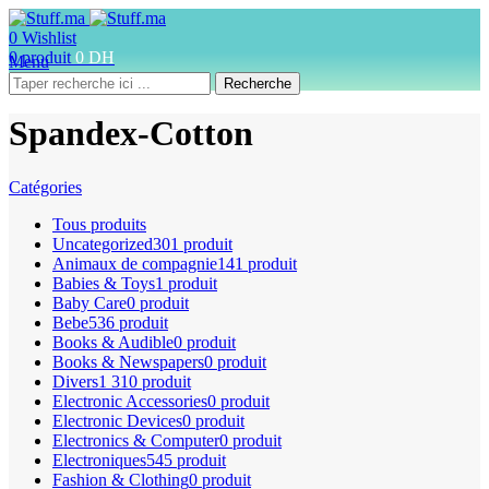
0
Wishlist
0
produit
0
DH
Menu
Recherche
Spandex-Cotton
Catégories
Tous
produits
Uncategorized
301 produit
Animaux de compagnie
141 produit
Babies & Toys
1 produit
Baby Care
0 produit
Bebe
536 produit
Books & Audible
0 produit
Books & Newspapers
0 produit
Divers
1 310 produit
Electronic Accessories
0 produit
Electronic Devices
0 produit
Electronics & Computer
0 produit
Electroniques
545 produit
Fashion & Clothing
0 produit