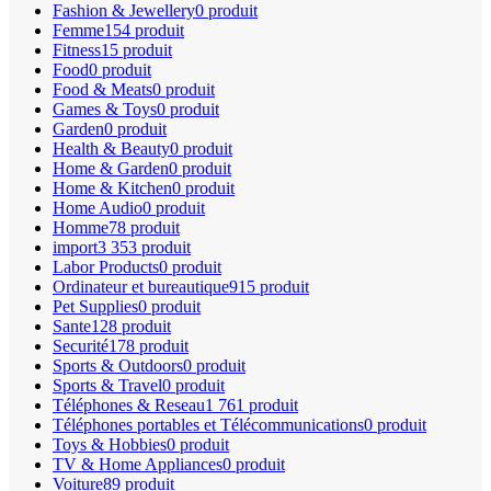
Fashion & Jewellery
0 produit
Femme
154 produit
Fitness
15 produit
Food
0 produit
Food & Meats
0 produit
Games & Toys
0 produit
Garden
0 produit
Health & Beauty
0 produit
Home & Garden
0 produit
Home & Kitchen
0 produit
Home Audio
0 produit
Homme
78 produit
import
3 353 produit
Labor Products
0 produit
Ordinateur et bureautique
915 produit
Pet Supplies
0 produit
Sante
128 produit
Securité
178 produit
Sports & Outdoors
0 produit
Sports & Travel
0 produit
Téléphones & Reseau
1 761 produit
Téléphones portables et Télécommunications
0 produit
Toys & Hobbies
0 produit
TV & Home Appliances
0 produit
Voiture
89 produit