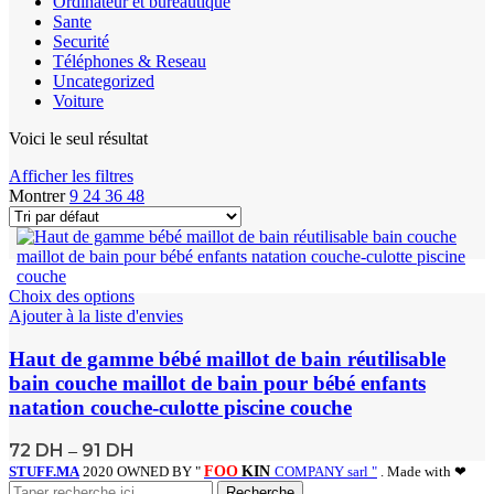
Ordinateur et bureautique
Sante
Securité
Téléphones & Reseau
Uncategorized
Voiture
Voici le seul résultat
Afficher les filtres
Montrer
9
24
36
48
Choix des options
Ajouter à la liste d'envies
Haut de gamme bébé maillot de bain réutilisable
bain couche maillot de bain pour bébé enfants
natation couche-culotte piscine couche
72
DH
91
DH
–
STUFF.MA
2020 OWNED BY "
FOO
KIN
COMPANY sarl "
. Made with ❤
Recherche