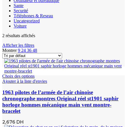
Ordinateur et bureautique
Sante
Securité
Téléphones & Reseau
Uncategorized
Voiture
2 résultats affichés
Afficher les filtres
Montrer
9
24
36
48
Choix des options
Ajouter à la liste d'envies
1963 pilotes de l’armée de l’air chinoise
chronographe montres Original réel st1901 saphir
horloge hommes mécanique main vent montre-
bracelet
2,676
DH