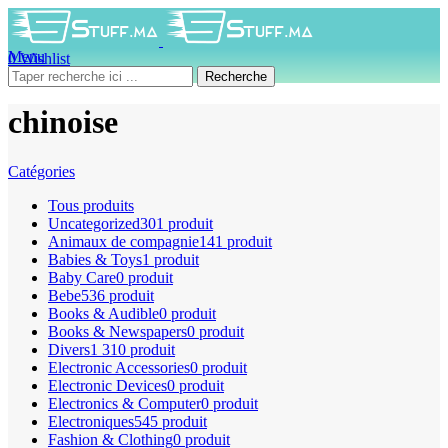
Menu
0
Wishlist
0
produit
0
DH
Recherche
chinoise
Catégories
Tous
produits
Uncategorized
301 produit
Animaux de compagnie
141 produit
Babies & Toys
1 produit
Baby Care
0 produit
Bebe
536 produit
Books & Audible
0 produit
Books & Newspapers
0 produit
Divers
1 310 produit
Electronic Accessories
0 produit
Electronic Devices
0 produit
Electronics & Computer
0 produit
Electroniques
545 produit
Fashion & Clothing
0 produit