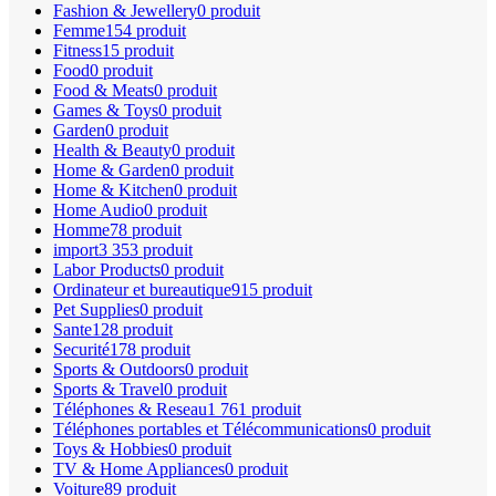
Fashion & Jewellery
0 produit
Femme
154 produit
Fitness
15 produit
Food
0 produit
Food & Meats
0 produit
Games & Toys
0 produit
Garden
0 produit
Health & Beauty
0 produit
Home & Garden
0 produit
Home & Kitchen
0 produit
Home Audio
0 produit
Homme
78 produit
import
3 353 produit
Labor Products
0 produit
Ordinateur et bureautique
915 produit
Pet Supplies
0 produit
Sante
128 produit
Securité
178 produit
Sports & Outdoors
0 produit
Sports & Travel
0 produit
Téléphones & Reseau
1 761 produit
Téléphones portables et Télécommunications
0 produit
Toys & Hobbies
0 produit
TV & Home Appliances
0 produit
Voiture
89 produit