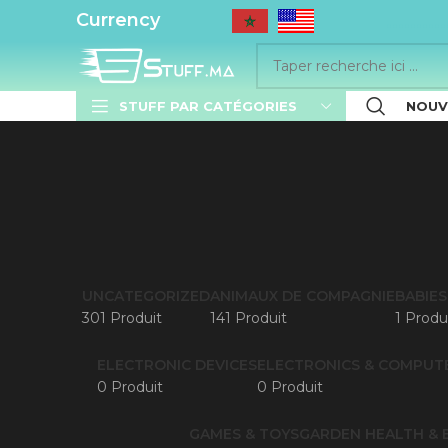
..........
Currency
STUFF PAR CATÉGORIES
NOUV
UNCATEGORIZED
ANIMAUX DE COMPAGNIE
BABIES
301 Produit
141 Produit
1 Produ
ELECTRONIC DEVICES
ELECTRONICS & COMPUT
0 Produit
0 Produit
GAMES & TOYS
GARDEN
HEALTH & 