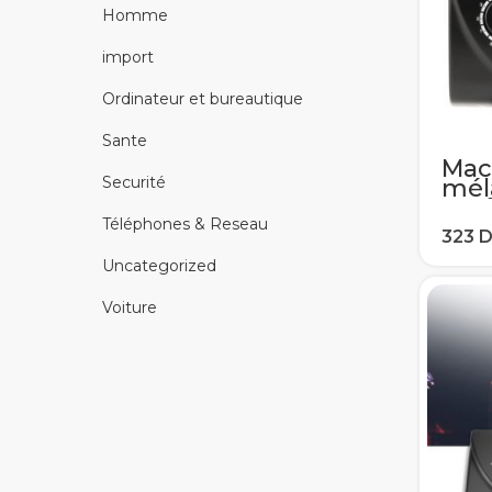
Homme
import
Ordinateur et bureautique
Sante
Mac
Securité
mél
prof
mél
Téléphones & Reseau
Aud
sys
Uncategorized
app
Mic
Voiture