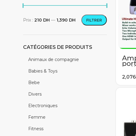
Prix :
210 DH
—
1,390 DH
FILTRER
Prix min
Prix max
CATÉGORIES DE PRODUITS
Amp
Animaux de compagnie
port
mél
Babies & Toys
kara
Mac
Bebe
sys
Aud
Divers
num
mic
Electroniques
ave
de 
Femme
Fitness