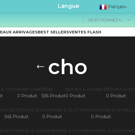
.....................
Langue
Français
▼
SÉLECTIONNEZ UNE CATÉGORIE
EAUX ARRIVAGES
BEST SELLERS
VENTES FLASH
cho
 & TOYS
BABY CARE
BEBE
BOOKS & AUDIBLE
BOOKS & N
it
0 Produit
536 Produit
0 Produit
0 Produit
ER
ELECTRONIQUES
FASHION & CLOTHING
FASHION & JEWELL
545 Produit
0 Produit
0 Produit
BEAUTY
HOME & GARDEN
HOME & KITCHEN
HOME AUDIO
HOM