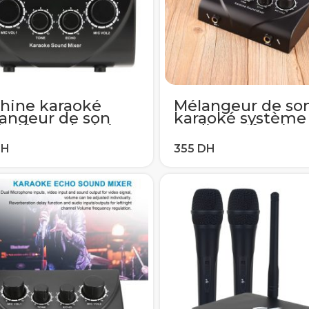
hine karaoké
Mélangeur de so
angeur de son
karaoké système
essionnel Mini
Audio profession
angeur d’écho
Portable Mini Au
io numérique
numérique Mach
tème Audio Audio
à karaoké mélan
areils Console de
d’écho système 
rophone 2 prises
livraison directe