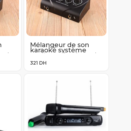
n
Mélangeur de son
karaoké système
nel
Audio professionnel
dio
Portable Mini Audio
ine
numérique Machine
geur
à karaoké mélangeur
de
d’écho système de
livraison directe