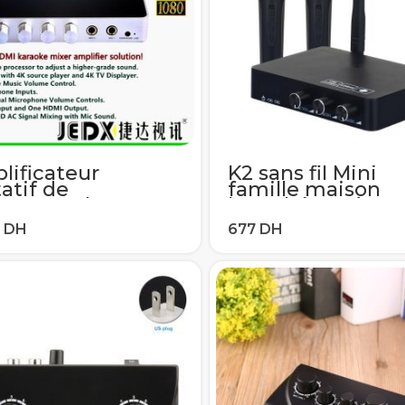
lificateur
K2 sans fil Mini
atif de
famille maison
angeur de
karaoké système
oké de la
d’écho portable
hine HDMI de
Machine à chant
tème d’écho
boîte Microphon
io stéréo
karaoké lecteur
érique avec 2
ros fonctionne
c le Home cinéma
TV de 4K/2K