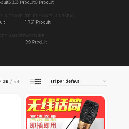
duit
3 353 Produit
0 Produit
S & TRAVEL
TÉLÉPHONES & RESEAU
uit
1 761 Produit
APPLIANCES
VOITURE
89 Produit
36
48