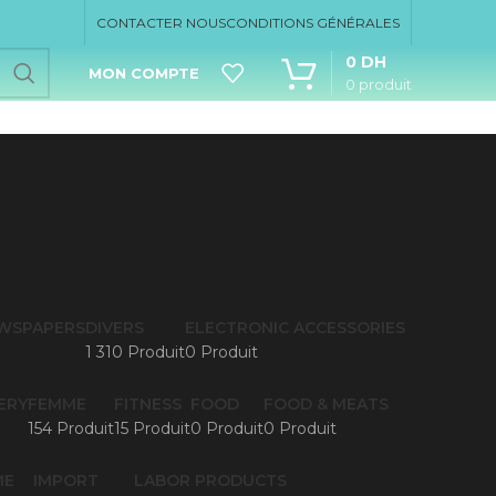
CONTACTER NOUS
CONDITIONS GÉNÉRALES
0
DH
MON COMPTE
0
produit
EWSPAPERS
DIVERS
ELECTRONIC ACCESSORIES
1 310 Produit
0 Produit
ERY
FEMME
FITNESS
FOOD
FOOD & MEATS
154 Produit
15 Produit
0 Produit
0 Produit
ME
IMPORT
LABOR PRODUCTS