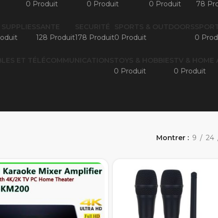
0 Produit
0 Produit
0 Produit
78 Pro
 SUPPLIES
SANTE
SECURITÉ
SPORTS & OUTDOORS
SPORT
oduit
128 Produit
178 Produit
0 Produit
0 Prod
LES ET TÉLÉCOMMUNICATIONS
TOYS & HOBBIES
TV & HOME 
0 Produit
0 Produit
Montrer
9
24