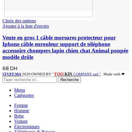
Choix des options
Ajouter à la liste d'envies
Vente en gros 1 câble morsures protecteur pour
Iphone câble enrouleur support de téléphone
accessoire chompers lapin chien chat Animal poupée
modèle drôle
68
DH
STUFF.MA
2020 OWNED BY "
FOO
KIN
COMPANY sarl "
. Made with ❤
Recherche
Menu
Catégories
Femme
Homme
Bebe
Voiture
Electroniques
Téléphones & Reseau