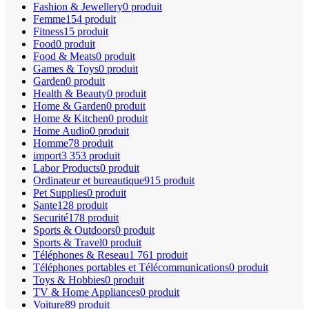
Fashion & Jewellery
0 produit
Femme
154 produit
Fitness
15 produit
Food
0 produit
Food & Meats
0 produit
Games & Toys
0 produit
Garden
0 produit
Health & Beauty
0 produit
Home & Garden
0 produit
Home & Kitchen
0 produit
Home Audio
0 produit
Homme
78 produit
import
3 353 produit
Labor Products
0 produit
Ordinateur et bureautique
915 produit
Pet Supplies
0 produit
Sante
128 produit
Securité
178 produit
Sports & Outdoors
0 produit
Sports & Travel
0 produit
Téléphones & Reseau
1 761 produit
Téléphones portables et Télécommunications
0 produit
Toys & Hobbies
0 produit
TV & Home Appliances
0 produit
Voiture
89 produit