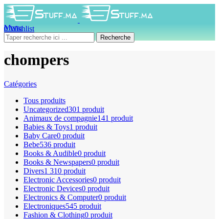
Menu
0
Wishlist
0
produit
0
DH
Recherche
chompers
Catégories
Tous
produits
Uncategorized
301 produit
Animaux de compagnie
141 produit
Babies & Toys
1 produit
Baby Care
0 produit
Bebe
536 produit
Books & Audible
0 produit
Books & Newspapers
0 produit
Divers
1 310 produit
Electronic Accessories
0 produit
Electronic Devices
0 produit
Electronics & Computer
0 produit
Electroniques
545 produit
Fashion & Clothing
0 produit