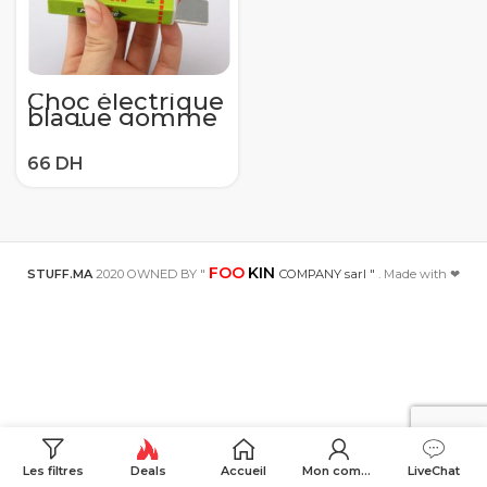
Choc électrique
blague gomme
à mâcher tirer
tête choquant
jouet cadeau
Gadget blague
blague Gag
drôle
FOO
KIN
STUFF.MA
2020 OWNED BY "
COMPANY sarl "
. Made with ❤
Les filtres
Deals
Accueil
Mon compte
LiveChat