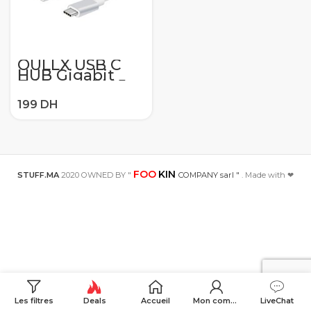
OULLX USB C
HUB Gigabit
Ethernet Rj45
Lan adaptateur
USB type C vers
USB 3.0 HUB
1000Mbps carte
réseau pour
MacBook
ChromeBook
XPS13
FOO
KIN
STUFF.MA
2020 OWNED BY "
COMPANY sarl "
. Made with ❤
Les filtres
Deals
Accueil
Mon compte
LiveChat